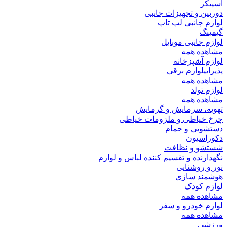
اسپیکر
دوربین و تجهیزات جانبی
لوازم چانبی لپ تاپ
گیمینگ
لوازم جانبی موبایل
مشاهده همه
لوازم آشپزخانه
پذیرایی
لوازم برقی
مشاهده همه
لوازم تولد
مشاهده همه
تهویه، سرمایش و گرمایش
چرخ خیاطی و ملزومات خیاطی
دستشویی و حمام
دکوراسیون
شستشو و نظافت
نگهدارنده و تقسیم کننده لباس و لوازم
نور و روشنایی
هوشمند سازی
لوازم کودک
مشاهده همه
لوازم خودرو و سفر
مشاهده همه
ورزشی