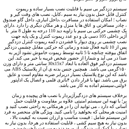
سیستم دزدگیر بی سیم با قابلیت نصب بسیار ساده و ریموت
کنترل قابل حمل بدون نیاز به سیم ،کابل، نصب های وقت گیر و
نصاب ؛ امکان استفاده در مسافرت ،داخل انباری، داخل گاو صندوق
، چادر مسافرتی و اتاق ها یا منزل و هر مکان دیگری را دارد .دارای
یک چشمی حرکتی بی سیم با زاویه دید 110 درجه به طول 8 متر با
آژیر داخلی 105 دسی بل و دو عدد ریموت کنترل و یک پایه جهت
نصب چشمی بر روی دیوار با فشردن دکمه ریموت کنترل دزدگیر
پس از 10 ثانیه فعال شده و زمانی که حرکتی مقابل چشمی دزدگیر
اتفاق بیوفته چنانچه تا 5 ثانیه توسط ریموت خاموش نشود آژیر به
صدا در می آید و شمارا از حضور شخص غریبه با خبر می کند. این
سیستم دزدگیر فوق العاده با ابعاد 30x15x7 سانتی متر و دارای وزن
۱۵۰گرمی می باشد. همچنین جنس بدنه ی آن از پلاستیک ABS می
باشد که این نوع پلاستیک بسیار دربرابر ضربه مقاوم است و عایق
برق می باشد. تنها با قرار دادن ۴باتری قلمی و اتصال یک اداپتور
۶ولتی،سیستم اماده به کار می باشد.
برخلاف سیستم های دزدگیرآژیردار با نصب های پیچیده و زمان
بر؛ با تهیه این سیستم امنیتی علاوه بر مقاومت و قابلیت حمل
آسانی که دارد ، می توانید آن را در هرمکانی به راحتی نصب کنید و
امنیت هرمحلی که بخواهید را تامی کنید. ویژگی های منحصر به فرد
این سیستم شامل : قیمت مناسب و ارزان نسبت به کیفیت بالا ،
بدون نیاز به هیچ سیم کشی ، قابلیت استفاده در هرجا، بدون نیاز به
نصاب. با کمک این دزدگیر از ورود دزد به سرعت با خبرشوید و