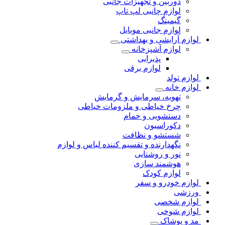
دوربین و تجهیزات جانبی
لوازم چانبی لپ تاپ
گیمینگ
لوازم جانبی موبایل
لوازم آرایشی و بهداشتی
لوازم آشپزخانه
پذیرایی
لوازم برقی
لوازم تولد
لوازم خانه
تهویه، سرمایش و گرمایش
چرخ خیاطی و ملزومات خیاطی
دستشویی و حمام
دکوراسیون
شستشو و نظافت
نگهدارنده و تقسیم کننده لباس و لوازم
نور و روشنایی
هوشمند سازی
لوازم کودک
لوازم خودرو و سفر
ورزشی
لوازم شخصی
لوازم شوخی
مد و پوشاک