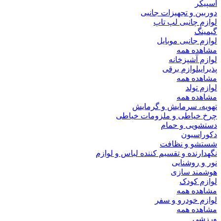
اسپیکر
دوربین و تجهیزات جانبی
لوازم چانبی لپ تاپ
گیمینگ
لوازم جانبی موبایل
مشاهده همه
لوازم آشپزخانه
پذیرایی
لوازم برقی
مشاهده همه
لوازم تولد
مشاهده همه
تهویه، سرمایش و گرمایش
چرخ خیاطی و ملزومات خیاطی
دستشویی و حمام
دکوراسیون
شستشو و نظافت
نگهدارنده و تقسیم کننده لباس و لوازم
نور و روشنایی
هوشمند سازی
لوازم کودک
مشاهده همه
لوازم خودرو و سفر
مشاهده همه
ورزشی