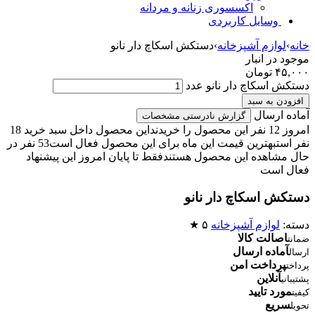
اکسسوری زنانه و مردانه
وسایل کاربردی
خانه
›
لوازم آشپزخانه
›
دستکش اسکاچ دار نانو
موجود در انبار
۴۵,۰۰۰
تومان
دستکش اسکاچ دار نانو عدد
افزودن به سبد
آماده ارسال
گزارش نادرستی مشخصات
امروز 12 نفر این محصول را خریدند
این محصول داخل سبد خرید 18
نفر است
بهترین قیمت این ماه برای این محصول فعال است
53 نفر در
حال مشاهده این محصول هستند
فقط تا پایان امروز این پیشنهاد
فعال است
دستکش اسکاچ دار نانو
دسته:
لوازم آشپزخانه
۵ ★
اصالت کالا
ضمانت
آماده ارسال
ارسال
پرداخت امن
پرداخت
آنلاین
پشتیبانی
مورد تایید
کیفیت
سریع
تحویل