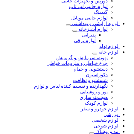
دوربین و تجهیزات جانبی
لوازم چانبی لپ تاپ
گیمینگ
لوازم جانبی موبایل
لوازم آرایشی و بهداشتی
لوازم آشپزخانه
پذیرایی
لوازم برقی
لوازم تولد
لوازم خانه
تهویه، سرمایش و گرمایش
چرخ خیاطی و ملزومات خیاطی
دستشویی و حمام
دکوراسیون
شستشو و نظافت
نگهدارنده و تقسیم کننده لباس و لوازم
نور و روشنایی
هوشمند سازی
لوازم کودک
لوازم خودرو و سفر
ورزشی
لوازم شخصی
لوازم شوخی
مد و پوشاک