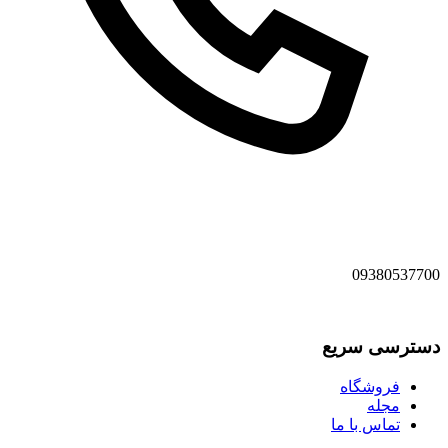
09380537700
دسترسی سریع
فروشگاه
مجله
تماس با ما