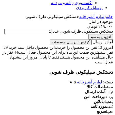
اکسسوری زنانه و مردانه
وسایل کاربردی
خانه
›
لوازم آشپزخانه
›
دستکش سیلیکونی ظرف شویی
موجود در انبار
۱۴۹,۰۰۰
تومان
دستکش سیلیکونی ظرف شویی عدد
افزودن به سبد
آماده ارسال
گزارش نادرستی مشخصات
امروز 13 نفر این محصول را خریدند
این محصول داخل سبد خرید 29
نفر است
بهترین قیمت این ماه برای این محصول فعال است
44 نفر در
حال مشاهده این محصول هستند
فقط تا پایان امروز این پیشنهاد
فعال است
دستکش سیلیکونی ظرف شویی
دسته:
لوازم آشپزخانه
۵ ★
اصالت کالا
ضمانت
آماده ارسال
ارسال
پرداخت امن
پرداخت
آنلاین
پشتیبانی
مورد تایید
کیفیت
سریع
تحویل