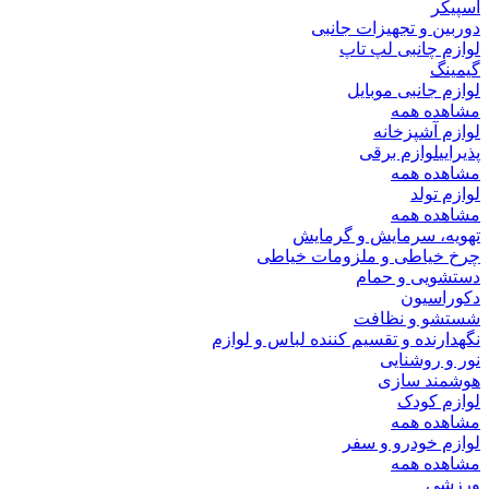
اسپیکر
دوربین و تجهیزات جانبی
لوازم چانبی لپ تاپ
گیمینگ
لوازم جانبی موبایل
مشاهده همه
لوازم آشپزخانه
پذیرایی
لوازم برقی
مشاهده همه
لوازم تولد
مشاهده همه
تهویه، سرمایش و گرمایش
چرخ خیاطی و ملزومات خیاطی
دستشویی و حمام
دکوراسیون
شستشو و نظافت
نگهدارنده و تقسیم کننده لباس و لوازم
نور و روشنایی
هوشمند سازی
لوازم کودک
مشاهده همه
لوازم خودرو و سفر
مشاهده همه
ورزشی