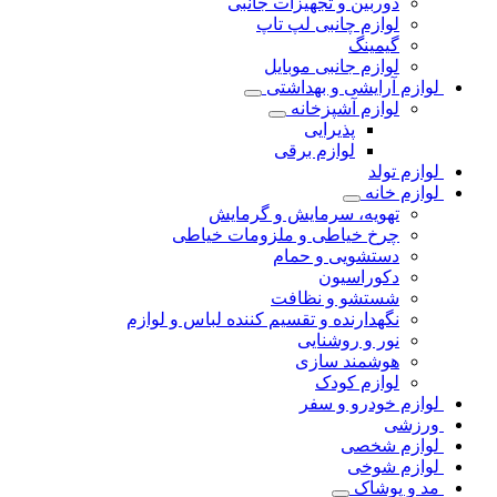
دوربین و تجهیزات جانبی
لوازم چانبی لپ تاپ
گیمینگ
لوازم جانبی موبایل
لوازم آرایشی و بهداشتی
لوازم آشپزخانه
پذیرایی
لوازم برقی
لوازم تولد
لوازم خانه
تهویه، سرمایش و گرمایش
چرخ خیاطی و ملزومات خیاطی
دستشویی و حمام
دکوراسیون
شستشو و نظافت
نگهدارنده و تقسیم کننده لباس و لوازم
نور و روشنایی
هوشمند سازی
لوازم کودک
لوازم خودرو و سفر
ورزشی
لوازم شخصی
لوازم شوخی
مد و پوشاک