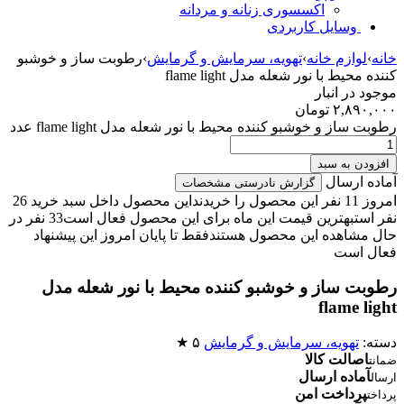
اکسسوری زنانه و مردانه
وسایل کاربردی
خانه
›
لوازم خانه
›
تهویه، سرمایش و گرمایش
›
رطوبت ساز و خوشبو
کننده محیط با نور شعله مدل flame light
موجود در انبار
۲,۸۹۰,۰۰۰
تومان
رطوبت ساز و خوشبو کننده محیط با نور شعله مدل flame light عدد
افزودن به سبد
آماده ارسال
گزارش نادرستی مشخصات
امروز 11 نفر این محصول را خریدند
این محصول داخل سبد خرید 26
نفر است
بهترین قیمت این ماه برای این محصول فعال است
33 نفر در
حال مشاهده این محصول هستند
فقط تا پایان امروز این پیشنهاد
فعال است
رطوبت ساز و خوشبو کننده محیط با نور شعله مدل
flame light
دسته:
تهویه، سرمایش و گرمایش
۵ ★
اصالت کالا
ضمانت
آماده ارسال
ارسال
پرداخت امن
پرداخت