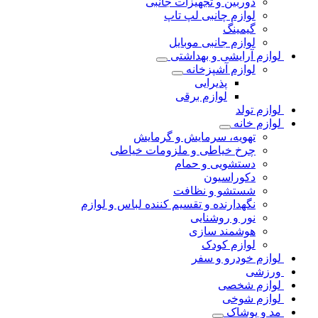
دوربین و تجهیزات جانبی
لوازم چانبی لپ تاپ
گیمینگ
لوازم جانبی موبایل
لوازم آرایشی و بهداشتی
لوازم آشپزخانه
پذیرایی
لوازم برقی
لوازم تولد
لوازم خانه
تهویه، سرمایش و گرمایش
چرخ خیاطی و ملزومات خیاطی
دستشویی و حمام
دکوراسیون
شستشو و نظافت
نگهدارنده و تقسیم کننده لباس و لوازم
نور و روشنایی
هوشمند سازی
لوازم کودک
لوازم خودرو و سفر
ورزشی
لوازم شخصی
لوازم شوخی
مد و پوشاک