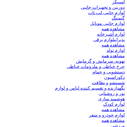
اسپیکر
دوربین و تجهیزات جانبی
لوازم چانبی لپ تاپ
گیمینگ
لوازم جانبی موبایل
مشاهده همه
لوازم آشپزخانه
پذیرایی
لوازم برقی
مشاهده همه
لوازم تولد
مشاهده همه
تهویه، سرمایش و گرمایش
چرخ خیاطی و ملزومات خیاطی
دستشویی و حمام
دکوراسیون
شستشو و نظافت
نگهدارنده و تقسیم کننده لباس و لوازم
نور و روشنایی
هوشمند سازی
لوازم کودک
مشاهده همه
لوازم خودرو و سفر
مشاهده همه
ورزشی