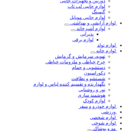
دوربین و تجهیزات جانبی
لوازم چانبی لپ تاپ
گیمینگ
لوازم جانبی موبایل
لوازم آرایشی و بهداشتی
لوازم آشپزخانه
پذیرایی
لوازم برقی
لوازم تولد
لوازم خانه
تهویه، سرمایش و گرمایش
چرخ خیاطی و ملزومات خیاطی
دستشویی و حمام
دکوراسیون
شستشو و نظافت
نگهدارنده و تقسیم کننده لباس و لوازم
نور و روشنایی
هوشمند سازی
لوازم کودک
لوازم خودرو و سفر
ورزشی
لوازم شخصی
لوازم شوخی
مد و پوشاک