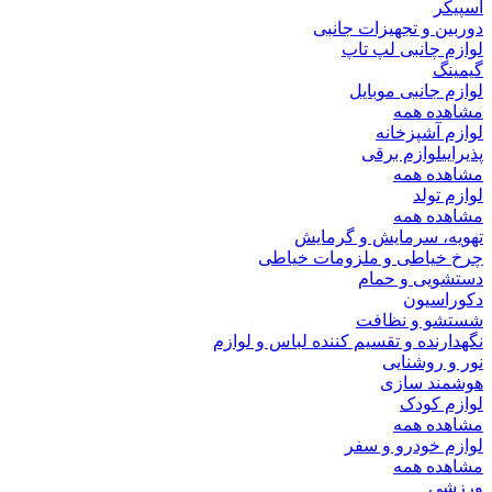
اسپیکر
دوربین و تجهیزات جانبی
لوازم چانبی لپ تاپ
گیمینگ
لوازم جانبی موبایل
مشاهده همه
لوازم آشپزخانه
پذیرایی
لوازم برقی
مشاهده همه
لوازم تولد
مشاهده همه
تهویه، سرمایش و گرمایش
چرخ خیاطی و ملزومات خیاطی
دستشویی و حمام
دکوراسیون
شستشو و نظافت
نگهدارنده و تقسیم کننده لباس و لوازم
نور و روشنایی
هوشمند سازی
لوازم کودک
مشاهده همه
لوازم خودرو و سفر
مشاهده همه
ورزشی