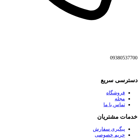
09380537700
دسترسی سریع
فروشگاه
مجله
تماس با ما
خدمات مشتریان
پیگیری سفارش
حریم خصوصی