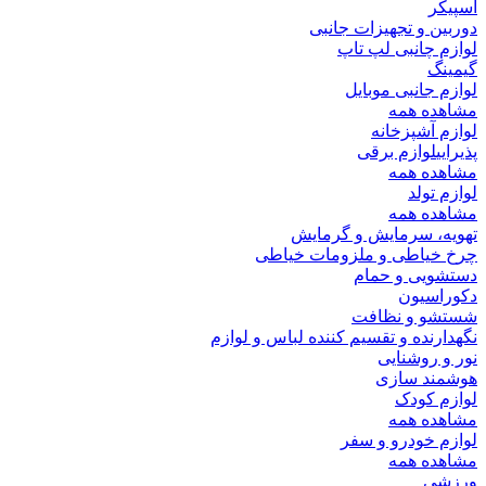
اسپیکر
دوربین و تجهیزات جانبی
لوازم چانبی لپ تاپ
گیمینگ
لوازم جانبی موبایل
مشاهده همه
لوازم آشپزخانه
پذیرایی
لوازم برقی
مشاهده همه
لوازم تولد
مشاهده همه
تهویه، سرمایش و گرمایش
چرخ خیاطی و ملزومات خیاطی
دستشویی و حمام
دکوراسیون
شستشو و نظافت
نگهدارنده و تقسیم کننده لباس و لوازم
نور و روشنایی
هوشمند سازی
لوازم کودک
مشاهده همه
لوازم خودرو و سفر
مشاهده همه
ورزشی