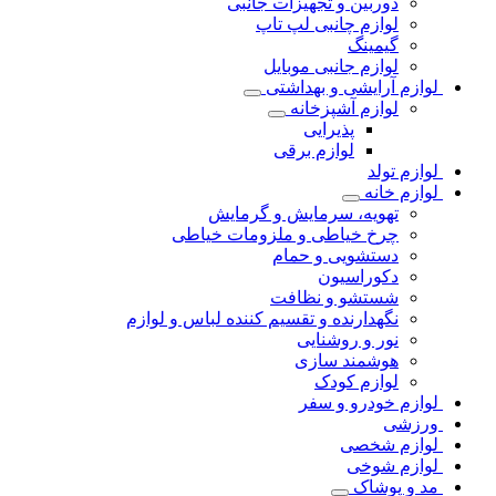
دوربین و تجهیزات جانبی
لوازم چانبی لپ تاپ
گیمینگ
لوازم جانبی موبایل
لوازم آرایشی و بهداشتی
لوازم آشپزخانه
پذیرایی
لوازم برقی
لوازم تولد
لوازم خانه
تهویه، سرمایش و گرمایش
چرخ خیاطی و ملزومات خیاطی
دستشویی و حمام
دکوراسیون
شستشو و نظافت
نگهدارنده و تقسیم کننده لباس و لوازم
نور و روشنایی
هوشمند سازی
لوازم کودک
لوازم خودرو و سفر
ورزشی
لوازم شخصی
لوازم شوخی
مد و پوشاک