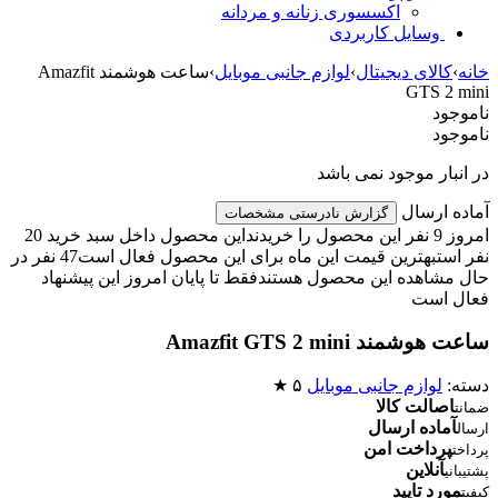
اکسسوری زنانه و مردانه
وسایل کاربردی
خانه
›
کالای دیجیتال
›
لوازم جانبی موبایل
›
ساعت هوشمند Amazfit
GTS 2 mini
ناموجود
ناموجود
در انبار موجود نمی باشد
آماده ارسال
گزارش نادرستی مشخصات
امروز 9 نفر این محصول را خریدند
این محصول داخل سبد خرید 20
نفر است
بهترین قیمت این ماه برای این محصول فعال است
47 نفر در
حال مشاهده این محصول هستند
فقط تا پایان امروز این پیشنهاد
فعال است
ساعت هوشمند Amazfit GTS 2 mini
دسته:
لوازم جانبی موبایل
۵ ★
اصالت کالا
ضمانت
آماده ارسال
ارسال
پرداخت امن
پرداخت
آنلاین
پشتیبانی
مورد تایید
کیفیت