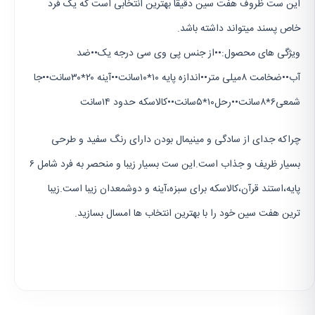
این ست ظروف هفت سین دقیقا بهترین انتخابی است که یک فرد
خاص پسند میتواند داشته باشد.
ویژگی های محصول:••از جنس پی وی سی درجه یک••ضد
آب••ضخامت ۸میلی متر••اندازه پایه ۱۰*۱۰سانت••آینه ۲۰*۳۰سانت••جا
شمعی۶*۸سانت••رحل۱۰*۵سانت••کالاسکه حدود ۱۴سانت
چراکه جدای از سادگی و مینیمال بودن دارای رنگ سفید و طرحی
بسیار ظریف و جذاب است.این ست بسیار زیبا و منحصر به فرد شامل ۶
پایه،استند قرآن،کالاسکه برای سبزه،آینه و دوشمعدان زیبا است.زیبا
ترین هفت سین خود را با بهترین انتخاب ها امسال بسازید.