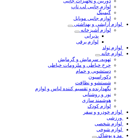
دوربین و تجهیزات جانبی
لوازم چانبی لپ تاپ
گیمینگ
لوازم جانبی موبایل
لوازم آرایشی و بهداشتی
لوازم آشپزخانه
پذیرایی
لوازم برقی
لوازم تولد
لوازم خانه
تهویه، سرمایش و گرمایش
چرخ خیاطی و ملزومات خیاطی
دستشویی و حمام
دکوراسیون
شستشو و نظافت
نگهدارنده و تقسیم کننده لباس و لوازم
نور و روشنایی
هوشمند سازی
لوازم کودک
لوازم خودرو و سفر
ورزشی
لوازم شخصی
لوازم شوخی
مد و پوشاک