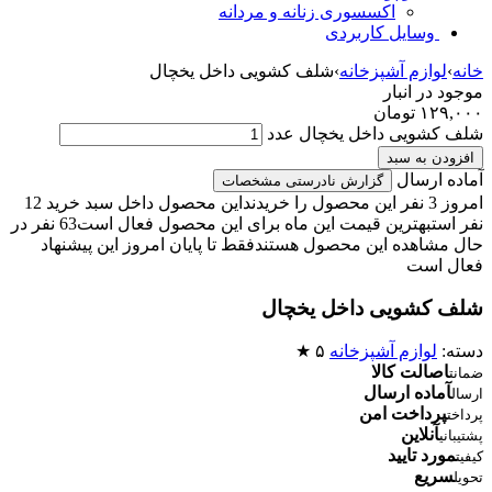
اکسسوری زنانه و مردانه
وسایل کاربردی
خانه
›
لوازم آشپزخانه
›
شلف کشویی داخل یخچال
موجود در انبار
۱۲۹,۰۰۰
تومان
شلف کشویی داخل یخچال عدد
افزودن به سبد
آماده ارسال
گزارش نادرستی مشخصات
امروز 3 نفر این محصول را خریدند
این محصول داخل سبد خرید 12
نفر است
بهترین قیمت این ماه برای این محصول فعال است
63 نفر در
حال مشاهده این محصول هستند
فقط تا پایان امروز این پیشنهاد
فعال است
شلف کشویی داخل یخچال
دسته:
لوازم آشپزخانه
۵ ★
اصالت کالا
ضمانت
آماده ارسال
ارسال
پرداخت امن
پرداخت
آنلاین
پشتیبانی
مورد تایید
کیفیت
سریع
تحویل