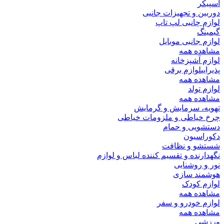
اسپیکر
دوربین و تجهیزات جانبی
لوازم چانبی لپ تاپ
گیمینگ
لوازم جانبی موبایل
مشاهده همه
لوازم آشپزخانه
پذیرایی
لوازم برقی
مشاهده همه
لوازم تولد
مشاهده همه
تهویه، سرمایش و گرمایش
چرخ خیاطی و ملزومات خیاطی
دستشویی و حمام
دکوراسیون
شستشو و نظافت
نگهدارنده و تقسیم کننده لباس و لوازم
نور و روشنایی
هوشمند سازی
لوازم کودک
مشاهده همه
لوازم خودرو و سفر
مشاهده همه
ورزشی