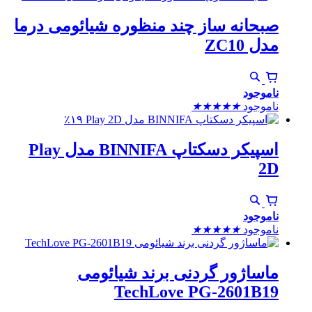
صبحانه ساز چند منظوره شیائومی درما
مدل ZC10
ناموجود
ناموجود
★
★
★
★
★
٪۱۹
اسپیکر دسکتاپ BINNIFA مدل Play
2D
ناموجود
ناموجود
★
★
★
★
★
ماساژور گردنی برند شیائومی
TechLove PG-2601B19