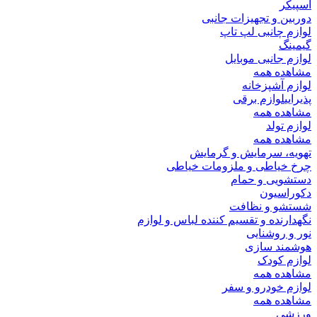
اسپیکر
دوربین و تجهیزات جانبی
لوازم چانبی لپ تاپ
گیمینگ
لوازم جانبی موبایل
مشاهده همه
لوازم آشپزخانه
پذیرایی
لوازم برقی
مشاهده همه
لوازم تولد
مشاهده همه
تهویه، سرمایش و گرمایش
چرخ خیاطی و ملزومات خیاطی
دستشویی و حمام
دکوراسیون
شستشو و نظافت
نگهدارنده و تقسیم کننده لباس و لوازم
نور و روشنایی
هوشمند سازی
لوازم کودک
مشاهده همه
لوازم خودرو و سفر
مشاهده همه
ورزشی