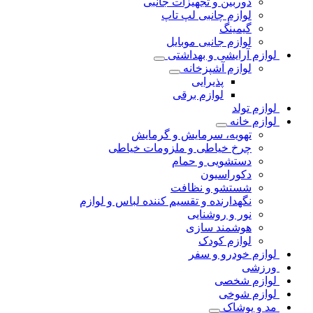
دوربین و تجهیزات جانبی
لوازم چانبی لپ تاپ
گیمینگ
لوازم جانبی موبایل
لوازم آرایشی و بهداشتی
لوازم آشپزخانه
پذیرایی
لوازم برقی
لوازم تولد
لوازم خانه
تهویه، سرمایش و گرمایش
چرخ خیاطی و ملزومات خیاطی
دستشویی و حمام
دکوراسیون
شستشو و نظافت
نگهدارنده و تقسیم کننده لباس و لوازم
نور و روشنایی
هوشمند سازی
لوازم کودک
لوازم خودرو و سفر
ورزشی
لوازم شخصی
لوازم شوخی
مد و پوشاک