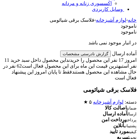
اکسسوری زنانه و مردانه
وسایل کاربردی
خانه
›
لوازم آشپزخانه
›
فلاسک برقی شیائومی
ناموجود
ناموجود
در انبار موجود نمی باشد
آماده ارسال
گزارش نادرستی مشخصات
امروز 17 نفر این محصول را خریدند
این محصول داخل سبد خرید 11
نفر است
بهترین قیمت این ماه برای این محصول فعال است
62 نفر در
حال مشاهده این محصول هستند
فقط تا پایان امروز این پیشنهاد
فعال است
فلاسک برقی شیائومی
دسته:
لوازم آشپزخانه
۵ ★
اصالت کالا
ضمانت
آماده ارسال
ارسال
پرداخت امن
پرداخت
آنلاین
پشتیبانی
مورد تایید
کیفیت
سریع
تحویل