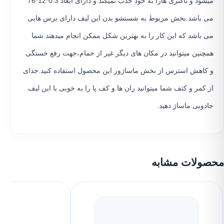
میشود و باکتری هارا به خود جذب نمیکند و دارای ابعاد 0.3*12*76
می باشد.بخش مربوط به شستشو بدن این لیف دارای برس هایی
می باشد که این کار را به بهترین شکل ممکن انجام میدهند.شما
همچنین میتوانید در مکان های دیگر غیر از حمام،جهت رفع خستگی
و کاهش استرس از بخش ماساژور این محصول استفاده کنید.جدای
از کمر و کتف شما میتوانید ران ها و کف پا را به خوبی با این لیف
جادویی ماساژ دهید.
محصولات مشابه
٪۲۵