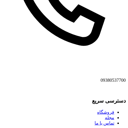
09380537700
دسترسی سریع
فروشگاه
مجله
تماس با ما