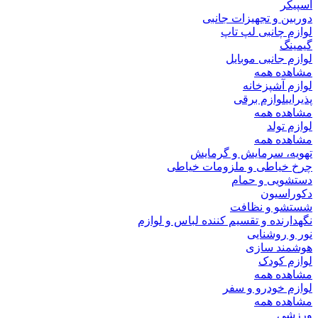
اسپیکر
دوربین و تجهیزات جانبی
لوازم چانبی لپ تاپ
گیمینگ
لوازم جانبی موبایل
مشاهده همه
لوازم آشپزخانه
پذیرایی
لوازم برقی
مشاهده همه
لوازم تولد
مشاهده همه
تهویه، سرمایش و گرمایش
چرخ خیاطی و ملزومات خیاطی
دستشویی و حمام
دکوراسیون
شستشو و نظافت
نگهدارنده و تقسیم کننده لباس و لوازم
نور و روشنایی
هوشمند سازی
لوازم کودک
مشاهده همه
لوازم خودرو و سفر
مشاهده همه
ورزشی