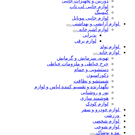
دوربین و تجهیزات جانبی
لوازم چانبی لپ تاپ
گیمینگ
لوازم جانبی موبایل
لوازم آرایشی و بهداشتی
لوازم آشپزخانه
پذیرایی
لوازم برقی
لوازم تولد
لوازم خانه
تهویه، سرمایش و گرمایش
چرخ خیاطی و ملزومات خیاطی
دستشویی و حمام
دکوراسیون
شستشو و نظافت
نگهدارنده و تقسیم کننده لباس و لوازم
نور و روشنایی
هوشمند سازی
لوازم کودک
لوازم خودرو و سفر
ورزشی
لوازم شخصی
لوازم شوخی
مد و پوشاک