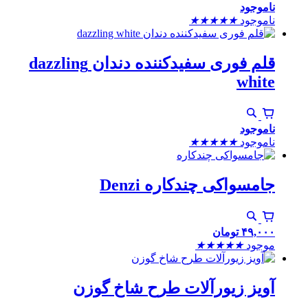
ناموجود
ناموجود
★
★
★
★
★
قلم فوری سفیدکننده دندان dazzling
white
ناموجود
ناموجود
★
★
★
★
★
جامسواکی چندکاره Denzi
۴۹,۰۰۰
تومان
موجود
★
★
★
★
★
آویز زیورآلات طرح شاخ گوزن