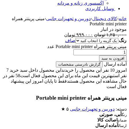
اکسسوری زنانه و مردانه
وسایل کاربردی
خانه
›
کالای دیجیتال
›
دوربین و تجهیزات جانبی
›
مینی پرینتر همراه
Portable mini printer
موجود در انبار
۱,۲۵۰,۰۰۰
تومان
۹۹۹,۰۰۰
تومان
رنگ
صاف
مینی پرینتر همراه Portable mini printer عدد
افزودن به سبد
آماده ارسال
گزارش نادرستی مشخصات
امروز 10 نفر این محصول را خریدند
این محصول داخل سبد خرید 7
نفر است
بهترین قیمت این ماه برای این محصول فعال است
58 نفر در
حال مشاهده این محصول هستند
فقط تا پایان امروز این پیشنهاد
فعال است
مینی پرینتر همراه Portable mini printer
دسته:
دوربین و تجهیزات جانبی
۵ ★
آبی، صورتی
رنگ
اصالت کالا
ضمانت
آماده ارسال
ارسال