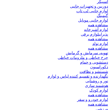
اسپیکر
دوربین و تجهیزات جانبی
لوازم چانبی لپ تاپ
گیمینگ
لوازم جانبی موبایل
مشاهده همه
لوازم آشپزخانه
پذیرایی
لوازم برقی
مشاهده همه
لوازم تولد
مشاهده همه
تهویه، سرمایش و گرمایش
چرخ خیاطی و ملزومات خیاطی
دستشویی و حمام
دکوراسیون
شستشو و نظافت
نگهدارنده و تقسیم کننده لباس و لوازم
نور و روشنایی
هوشمند سازی
لوازم کودک
مشاهده همه
لوازم خودرو و سفر
مشاهده همه
ورزشی