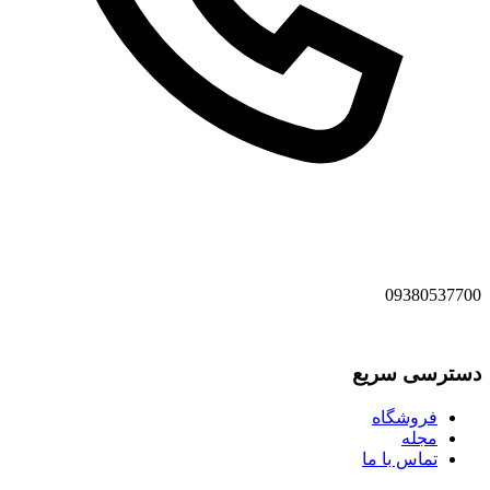
09380537700
دسترسی سریع
فروشگاه
مجله
تماس با ما