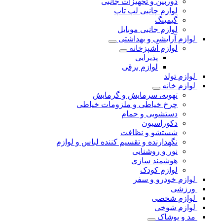
دوربین و تجهیزات جانبی
لوازم چانبی لپ تاپ
گیمینگ
لوازم جانبی موبایل
لوازم آرایشی و بهداشتی
لوازم آشپزخانه
پذیرایی
لوازم برقی
لوازم تولد
لوازم خانه
تهویه، سرمایش و گرمایش
چرخ خیاطی و ملزومات خیاطی
دستشویی و حمام
دکوراسیون
شستشو و نظافت
نگهدارنده و تقسیم کننده لباس و لوازم
نور و روشنایی
هوشمند سازی
لوازم کودک
لوازم خودرو و سفر
ورزشی
لوازم شخصی
لوازم شوخی
مد و پوشاک