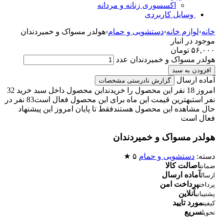
اکسسوری زنانه و مردانه
وسایل کاربردی
خانه
›
لوازم خانه
›
دستشویی و حمام
›
هولدر مسواک و خمیردندان
موجود در انبار
۵۶,۰۰۰
تومان
هولدر مسواک و خمیردندان عدد
افزودن به سبد
آماده ارسال
گزارش نادرستی مشخصات
امروز 18 نفر این محصول را خریدند
این محصول داخل سبد خرید 32
نفر است
بهترین قیمت این ماه برای این محصول فعال است
83 نفر در
حال مشاهده این محصول هستند
فقط تا پایان امروز این پیشنهاد
فعال است
هولدر مسواک و خمیردندان
دسته:
دستشویی و حمام
۵ ★
اصالت کالا
ضمانت
آماده ارسال
ارسال
پرداخت امن
پرداخت
آنلاین
پشتیبانی
مورد تایید
کیفیت
سریع
تحویل