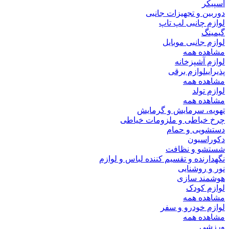
اسپیکر
دوربین و تجهیزات جانبی
لوازم چانبی لپ تاپ
گیمینگ
لوازم جانبی موبایل
مشاهده همه
لوازم آشپزخانه
پذیرایی
لوازم برقی
مشاهده همه
لوازم تولد
مشاهده همه
تهویه، سرمایش و گرمایش
چرخ خیاطی و ملزومات خیاطی
دستشویی و حمام
دکوراسیون
شستشو و نظافت
نگهدارنده و تقسیم کننده لباس و لوازم
نور و روشنایی
هوشمند سازی
لوازم کودک
مشاهده همه
لوازم خودرو و سفر
مشاهده همه
ورزشی