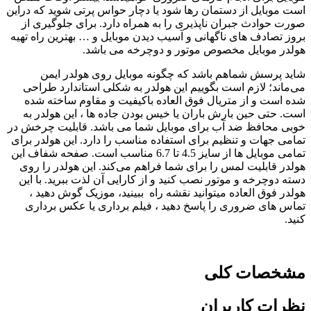
است موبایل از دستمان رها شود یا دچار حواس پرتی شوید که دراین
صورت حوادث جبران ناپذیری را به همراه دارد. برای جلوگیری از
بروز تصادف های ناگهانی و آسیب دیدن موبایل و … بهترین راه تهیه
هولدر موبایل مخصوص موتور و دوچرخه می باشد.
شاید پرسش شماهم باشد که چگونه موبایل روی هولدر ایمن
می‌ماند؛ لازم است بگوییم این هولدر به شکلی استاندارد طراحی
شده است و از متریال فوق العاده باکیفیت و مقاوم ساخته شده
است. حتی حین بارش باران یا خیس بودن جاده ها ، این هولدر به
خوبی محافظ ضد آب برای موبایل شما می باشد. قابلیت چرخش در
تمامی جهات و تنظیم برای استفاده مناسب را دارد. این هولدر برای
تمامی موبایل ها از سایز 4.5 تا 6.7 مناسب است. صفحه شفاف این
هولدر قابلیت لمس را برای شما فراهم می‌کند. این هولدر را روی
دسته دوچرخه و موتور نصب کنید و از کارایی آن لذت ببرید. با این
هولدر فوق العاده میتوانید نقشه راه ببینید، موزیک گوش دهید ،
تماس های ضروری را پاسخ دهید ، فیلم برداری یا عکس برداری
کنید.
مشخصات کلی
نظرات کاربران