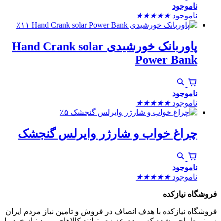
ناموجود
ناموجود
★
★
★
★
★
٪۱۱
پاوربانک خورشیدی Hand Crank solar
Power Bank
ناموجود
ناموجود
★
★
★
★
★
٪۵
چراغ خواب و شارژر وایرلس گنجشک
ناموجود
ناموجود
★
★
★
★
★
فروشگاه نیازکده
فروشگاه نیازکده با هدف انصاف در فروش و تامین نیاز مردم ایران
زمینم طراحی شده که مردم عزیزم بتوانند کالاهای مورد نیاز خودر ا