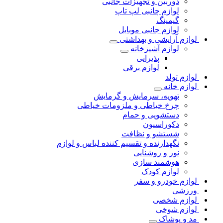
دوربین و تجهیزات جانبی
لوازم چانبی لپ تاپ
گیمینگ
لوازم جانبی موبایل
لوازم آرایشی و بهداشتی
لوازم آشپزخانه
پذیرایی
لوازم برقی
لوازم تولد
لوازم خانه
تهویه، سرمایش و گرمایش
چرخ خیاطی و ملزومات خیاطی
دستشویی و حمام
دکوراسیون
شستشو و نظافت
نگهدارنده و تقسیم کننده لباس و لوازم
نور و روشنایی
هوشمند سازی
لوازم کودک
لوازم خودرو و سفر
ورزشی
لوازم شخصی
لوازم شوخی
مد و پوشاک