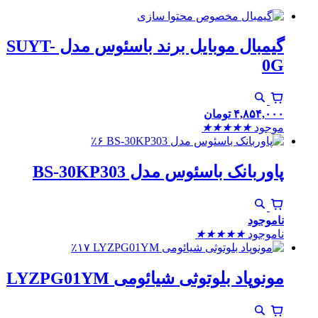
گیمبال موبایل برند باسئوس مدل SUYT-
0G
۴,۸۵۴,۰۰۰
تومان
موجود
★
★
★
★
★
٪۶
پاوربانک باسئوس مدل BS-30KP303
ناموجود
ناموجود
★
★
★
★
★
٪۱۷
مونوپاد بلوتوثی شیائومی LYZPG01YM