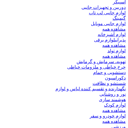
اسپیکر
دوربین و تجهیزات جانبی
لوازم چانبی لپ تاپ
گیمینگ
لوازم جانبی موبایل
مشاهده همه
لوازم آشپزخانه
پذیرایی
لوازم برقی
مشاهده همه
لوازم تولد
مشاهده همه
تهویه، سرمایش و گرمایش
چرخ خیاطی و ملزومات خیاطی
دستشویی و حمام
دکوراسیون
شستشو و نظافت
نگهدارنده و تقسیم کننده لباس و لوازم
نور و روشنایی
هوشمند سازی
لوازم کودک
مشاهده همه
لوازم خودرو و سفر
مشاهده همه
ورزشی