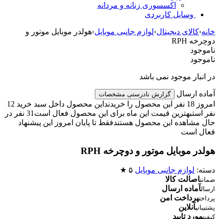
اکسسوری زنانه و مردانه
وسایل کاربردی
خانه
›
کالای دیجیتال
›
لوازم جانبی موبایل
›
هولدر موبایل موتور و
دوچرخه RPH
ناموجود
ناموجود
در انبار موجود نمی باشد
آماده ارسال
گزارش نادرستی مشخصات
امروز 18 نفر این محصول را خریدند
این محصول داخل سبد خرید 12
نفر است
بهترین قیمت این ماه برای این محصول فعال است
31 نفر در
حال مشاهده این محصول هستند
فقط تا پایان امروز این پیشنهاد
فعال است
هولدر موبایل موتور و دوچرخه RPH
دسته:
لوازم جانبی موبایل
۵ ★
اصالت کالا
ضمانت
آماده ارسال
ارسال
پرداخت امن
پرداخت
آنلاین
پشتیبانی
مورد تایید
کیفیت