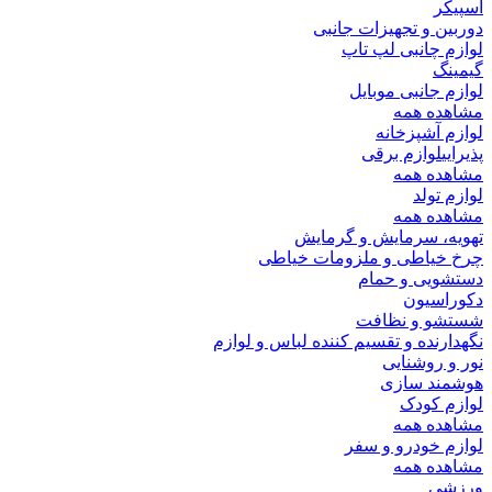
اسپیکر
دوربین و تجهیزات جانبی
لوازم چانبی لپ تاپ
گیمینگ
لوازم جانبی موبایل
مشاهده همه
لوازم آشپزخانه
پذیرایی
لوازم برقی
مشاهده همه
لوازم تولد
مشاهده همه
تهویه، سرمایش و گرمایش
چرخ خیاطی و ملزومات خیاطی
دستشویی و حمام
دکوراسیون
شستشو و نظافت
نگهدارنده و تقسیم کننده لباس و لوازم
نور و روشنایی
هوشمند سازی
لوازم کودک
مشاهده همه
لوازم خودرو و سفر
مشاهده همه
ورزشی