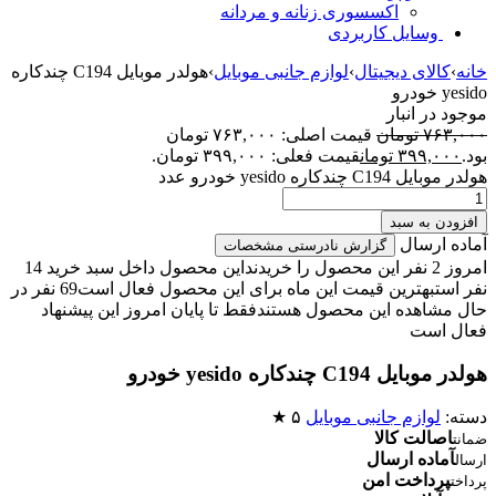
اکسسوری زنانه و مردانه
وسایل کاربردی
خانه
›
کالای دیجیتال
›
لوازم جانبی موبایل
›
هولدر موبایل C194 چندکاره
yesido خودرو
موجود در انبار
۷۶۳,۰۰۰
تومان
قیمت اصلی: ۷۶۳,۰۰۰ تومان
بود.
۳۹۹,۰۰۰
تومان
قیمت فعلی: ۳۹۹,۰۰۰ تومان.
هولدر موبایل C194 چندکاره yesido خودرو عدد
افزودن به سبد
آماده ارسال
گزارش نادرستی مشخصات
امروز 2 نفر این محصول را خریدند
این محصول داخل سبد خرید 14
نفر است
بهترین قیمت این ماه برای این محصول فعال است
69 نفر در
حال مشاهده این محصول هستند
فقط تا پایان امروز این پیشنهاد
فعال است
هولدر موبایل C194 چندکاره yesido خودرو
دسته:
لوازم جانبی موبایل
۵ ★
اصالت کالا
ضمانت
آماده ارسال
ارسال
پرداخت امن
پرداخت