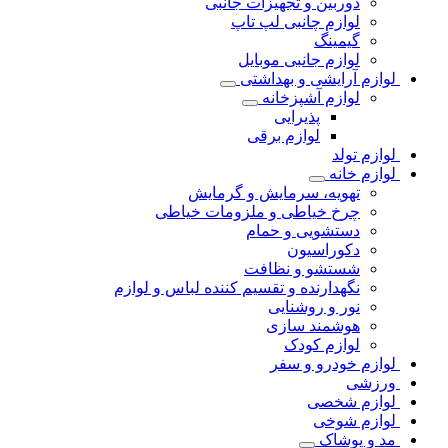
دوربین و تجهیزات جانبی
لوازم چانبی لپ تاپ
گیمینگ
لوازم جانبی موبایل
لوازم آرایشی و بهداشتی
لوازم آشپزخانه
پذیرایی
لوازم برقی
لوازم تولد
لوازم خانه
تهویه، سرمایش و گرمایش
چرخ خیاطی و ملزومات خیاطی
دستشویی و حمام
دکوراسیون
شستشو و نظافت
نگهدارنده و تقسیم کننده لباس و لوازم
نور و روشنایی
هوشمند سازی
لوازم کودک
لوازم خودرو و سفر
ورزشی
لوازم شخصی
لوازم شوخی
مد و پوشاک