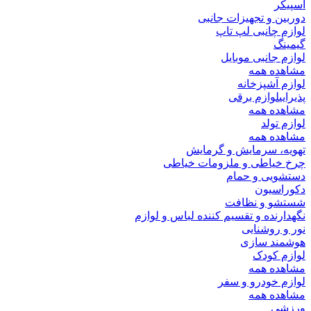
اسپیکر
دوربین و تجهیزات جانبی
لوازم چانبی لپ تاپ
گیمینگ
لوازم جانبی موبایل
مشاهده همه
لوازم آشپزخانه
پذیرایی
لوازم برقی
مشاهده همه
لوازم تولد
مشاهده همه
تهویه، سرمایش و گرمایش
چرخ خیاطی و ملزومات خیاطی
دستشویی و حمام
دکوراسیون
شستشو و نظافت
نگهدارنده و تقسیم کننده لباس و لوازم
نور و روشنایی
هوشمند سازی
لوازم کودک
مشاهده همه
لوازم خودرو و سفر
مشاهده همه
ورزشی