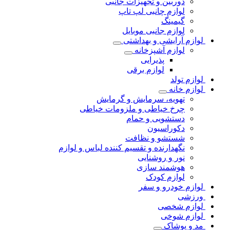
دوربین و تجهیزات جانبی
لوازم چانبی لپ تاپ
گیمینگ
لوازم جانبی موبایل
لوازم آرایشی و بهداشتی
لوازم آشپزخانه
پذیرایی
لوازم برقی
لوازم تولد
لوازم خانه
تهویه، سرمایش و گرمایش
چرخ خیاطی و ملزومات خیاطی
دستشویی و حمام
دکوراسیون
شستشو و نظافت
نگهدارنده و تقسیم کننده لباس و لوازم
نور و روشنایی
هوشمند سازی
لوازم کودک
لوازم خودرو و سفر
ورزشی
لوازم شخصی
لوازم شوخی
مد و پوشاک