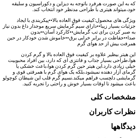
که به این صورت هرفرد باتوجه به دیزاین و دکوراسیون و سلیقه
خود،میتواند هیتری با طراحی مدنظر خود انتخاب کند.
ویژگی های محصول:کیفیت فوق العاده بالا••پیکربندی با ایجاد
جزئیات بسیار زیبا••دارای سیم گرمایش سریع موجدار داغ بدون نیاز
به صبر کردن برای تب گرمایش••کارکرد آسان••بدون
صدا••حفاظت در برابر خرابی برق••خاموش شدن خودکار در حین
همرفت بیش از حد هوای گرم
این هیتر بیظیر علاوه بر کیفیت فوق العاده بالا و گرم کردن
هوا،طراحی بسیار جذاب و فانتزی ای که دارد، بین افراد محبوبیت
خیلی زیادی دارد.این هیتر حین گرم کردن هوا،باعث خشکی یا
گرمای آزار دهنده نمیشود،بلکه یک هوای گرم با همرفتی قوی و
گرمایشی دلچسب فراهم میکند.نسیم گرم قلب این شیطان کوچولو
باعث میشود تا اوقات بسیار خوش و راحتی را تجربه کنید.
مشخصات کلی
نظرات کاربران
دیدگاهها