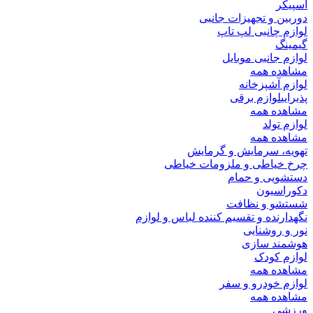
اسپیکر
دوربین و تجهیزات جانبی
لوازم چانبی لپ تاپ
گیمینگ
لوازم جانبی موبایل
مشاهده همه
لوازم آشپزخانه
پذیرایی
لوازم برقی
مشاهده همه
لوازم تولد
مشاهده همه
تهویه، سرمایش و گرمایش
چرخ خیاطی و ملزومات خیاطی
دستشویی و حمام
دکوراسیون
شستشو و نظافت
نگهدارنده و تقسیم کننده لباس و لوازم
نور و روشنایی
هوشمند سازی
لوازم کودک
مشاهده همه
لوازم خودرو و سفر
مشاهده همه
ورزشی