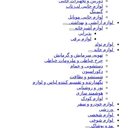
دوربین و تجهیزات جانبی
لوازم چانبی لپ تاپ
گیمینگ
لوازم جانبی موبایل
لوازم آرایشی و بهداشتی
لوازم آشپزخانه
پذیرایی
لوازم برقی
لوازم تولد
لوازم خانه
تهویه، سرمایش و گرمایش
چرخ خیاطی و ملزومات خیاطی
دستشویی و حمام
دکوراسیون
شستشو و نظافت
نگهدارنده و تقسیم کننده لباس و لوازم
نور و روشنایی
هوشمند سازی
لوازم کودک
لوازم خودرو و سفر
ورزشی
لوازم شخصی
لوازم شوخی
مد و پوشاک