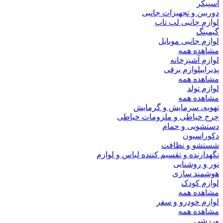
اسپیکر
دوربین و تجهیزات جانبی
لوازم چانبی لپ تاپ
گیمینگ
لوازم جانبی موبایل
مشاهده همه
لوازم آشپزخانه
پذیرایی
لوازم برقی
مشاهده همه
لوازم تولد
مشاهده همه
تهویه، سرمایش و گرمایش
چرخ خیاطی و ملزومات خیاطی
دستشویی و حمام
دکوراسیون
شستشو و نظافت
نگهدارنده و تقسیم کننده لباس و لوازم
نور و روشنایی
هوشمند سازی
لوازم کودک
مشاهده همه
لوازم خودرو و سفر
مشاهده همه
ورزشی