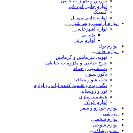
دوربین و تجهیزات جانبی
لوازم چانبی لپ تاپ
گیمینگ
لوازم جانبی موبایل
لوازم آرایشی و بهداشتی
لوازم آشپزخانه
پذیرایی
لوازم برقی
لوازم تولد
لوازم خانه
تهویه، سرمایش و گرمایش
چرخ خیاطی و ملزومات خیاطی
دستشویی و حمام
دکوراسیون
شستشو و نظافت
نگهدارنده و تقسیم کننده لباس و لوازم
نور و روشنایی
هوشمند سازی
لوازم کودک
لوازم خودرو و سفر
ورزشی
لوازم شخصی
لوازم شوخی
مد و پوشاک