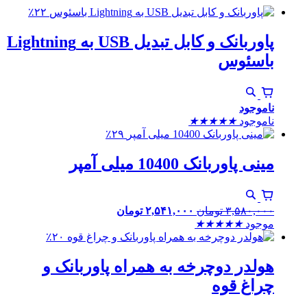
٪۲۲
پاوربانک و کابل تبدیل USB به Lightning
باسئوس
ناموجود
ناموجود
★
★
★
★
★
٪۲۹
مینی پاوربانک 10400 میلی آمپر
۳,۵۸۰,۰۰۰
تومان
۲,۵۴۱,۰۰۰
تومان
موجود
★
★
★
★
★
٪۲۰
هولدر دوچرخه به همراه پاوربانک و
چراغ قوه