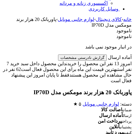
اکسسوری زنانه و مردانه
وسایل کاربردی
خانه
›
کالای دیجیتال
›
لوازم جانبی موبایل
›
پاوربانک 20 هزار برند
مومکس مدل IP70D
ناموجود
ناموجود
در انبار موجود نمی باشد
آماده ارسال
گزارش نادرستی مشخصات
امروز 13 نفر این محصول را خریدند
این محصول داخل سبد خرید 7
نفر است
بهترین قیمت این ماه برای این محصول فعال است
62 نفر در
حال مشاهده این محصول هستند
فقط تا پایان امروز این پیشنهاد
فعال است
پاوربانک 20 هزار برند مومکس مدل IP70D
دسته:
لوازم جانبی موبایل
۵ ★
اصالت کالا
ضمانت
آماده ارسال
ارسال
پرداخت امن
پرداخت
آنلاین
پشتیبانی
مورد تایید
کیفیت