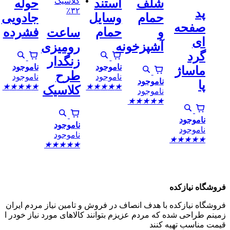
شلف
استند
حوله
٪۳۲
پد
حمام
وسایل
جادویی
صفحه
و
حمام
فشرده
ساعت
ای
آشپزخونه
رومیزی
گرد
زنگدار
ناموجود
ناموجود
ماساژ
طرح
ناموجود
ناموجود
ناموجود
پا
★
★
★
★
★
★
★
★
★
★
کلاسیک
ناموجود
★
★
★
★
★
ناموجود
ناموجود
ناموجود
ناموجود
★
★
★
★
★
★
★
★
★
★
فروشگاه نیازکده
فروشگاه نیازکده با هدف انصاف در فروش و تامین نیاز مردم ایران
زمینم طراحی شده که مردم عزیزم بتوانند کالاهای مورد نیاز خودر ا
قیمت مناسب تهیه کنند