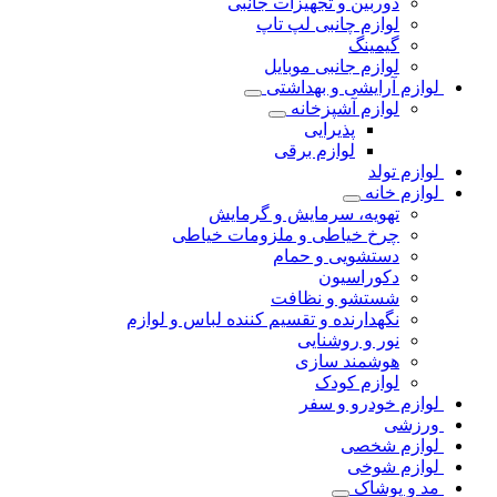
دوربین و تجهیزات جانبی
لوازم چانبی لپ تاپ
گیمینگ
لوازم جانبی موبایل
لوازم آرایشی و بهداشتی
لوازم آشپزخانه
پذیرایی
لوازم برقی
لوازم تولد
لوازم خانه
تهویه، سرمایش و گرمایش
چرخ خیاطی و ملزومات خیاطی
دستشویی و حمام
دکوراسیون
شستشو و نظافت
نگهدارنده و تقسیم کننده لباس و لوازم
نور و روشنایی
هوشمند سازی
لوازم کودک
لوازم خودرو و سفر
ورزشی
لوازم شخصی
لوازم شوخی
مد و پوشاک