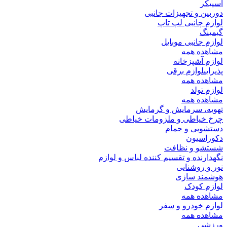
اسپیکر
دوربین و تجهیزات جانبی
لوازم چانبی لپ تاپ
گیمینگ
لوازم جانبی موبایل
مشاهده همه
لوازم آشپزخانه
پذیرایی
لوازم برقی
مشاهده همه
لوازم تولد
مشاهده همه
تهویه، سرمایش و گرمایش
چرخ خیاطی و ملزومات خیاطی
دستشویی و حمام
دکوراسیون
شستشو و نظافت
نگهدارنده و تقسیم کننده لباس و لوازم
نور و روشنایی
هوشمند سازی
لوازم کودک
مشاهده همه
لوازم خودرو و سفر
مشاهده همه
ورزشی