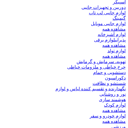
اسپیکر
دوربین و تجهیزات جانبی
لوازم چانبی لپ تاپ
گیمینگ
لوازم جانبی موبایل
مشاهده همه
لوازم آشپزخانه
پذیرایی
لوازم برقی
مشاهده همه
لوازم تولد
مشاهده همه
تهویه، سرمایش و گرمایش
چرخ خیاطی و ملزومات خیاطی
دستشویی و حمام
دکوراسیون
شستشو و نظافت
نگهدارنده و تقسیم کننده لباس و لوازم
نور و روشنایی
هوشمند سازی
لوازم کودک
مشاهده همه
لوازم خودرو و سفر
مشاهده همه
ورزشی