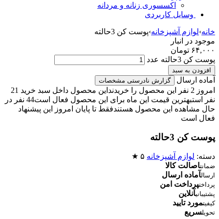
اکسسوری زنانه و مردانه
وسایل کاربردی
خانه
›
لوازم آشپزخانه
›
پوست کن 3حالته
موجود در انبار
۶۴,۰۰۰
تومان
پوست کن 3حالته عدد
افزودن به سبد
آماده ارسال
گزارش نادرستی مشخصات
امروز 2 نفر این محصول را خریدند
این محصول داخل سبد خرید 21
نفر است
بهترین قیمت این ماه برای این محصول فعال است
44 نفر در
حال مشاهده این محصول هستند
فقط تا پایان امروز این پیشنهاد
فعال است
پوست کن 3حالته
دسته:
لوازم آشپزخانه
۵ ★
اصالت کالا
ضمانت
آماده ارسال
ارسال
پرداخت امن
پرداخت
آنلاین
پشتیبانی
مورد تایید
کیفیت
سریع
تحویل