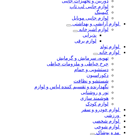
دوربین و تجهیزات جانبی
لوازم چانبی لپ تاپ
گیمینگ
لوازم جانبی موبایل
لوازم آرایشی و بهداشتی
لوازم آشپزخانه
پذیرایی
لوازم برقی
لوازم تولد
لوازم خانه
تهویه، سرمایش و گرمایش
چرخ خیاطی و ملزومات خیاطی
دستشویی و حمام
دکوراسیون
شستشو و نظافت
نگهدارنده و تقسیم کننده لباس و لوازم
نور و روشنایی
هوشمند سازی
لوازم کودک
لوازم خودرو و سفر
ورزشی
لوازم شخصی
لوازم شوخی
مد و پوشاک