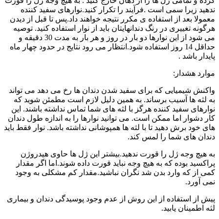
کرده و تمامی ژل ها را از دهان خارج کنید . به هیچ وجه ژل را قورت
ندهید زیرا سمی است .فرآیند را تکرار کنید.نوارهای سفید کننده
معمولا بعد از استفاده ی مکرر نتیجه خواهند داد.پس تا قبل از دیدن
هرگونه تغییری در رنگ دندانهایتان باید از نوار استفاده کنید. توصیه
می شود از این نوارها دو بار در روز و هر بار به مدت 30 دقیقه و
حداقل 14 روز استفاده شود.انتظار می رود نتایج در حدود چهار ماه
پایدار باشد .
موارد هشدار:
واکنش شیمیایی که برای سفید شدن دندان ها رخ می دهد می تواند
به لثه ها آسیب برساند. به همین دلیل لازم است مطمئن شوید که
نوارهای سفید کننده هرگز با لثه های شما تماس نداشته باشند. این
کار دشوار اما ممکن است. می توانید نوارها را به اندازه طول دندان
های خود برش دهید تا با لثه ها همپوشانی نداشته باشد. نوار فقط باید
دندان های شما را لمس کند.
به هیچ وجه ژل را قورت ندهید.بیشتر این ژل ها حاوی هیدروژن
پراکسید بوده که به هیچ وجه نباید قورت داده شوند.اما اگر مقدار
کمی از که وارد بدن شد نگران نباشید.مقدار کم مشکلی به وجود
نمی آورد.
پیش از استفاده از این روش از عدم وجود پوسیدگی دندان و بیماری
لثه اطمینان یابید.