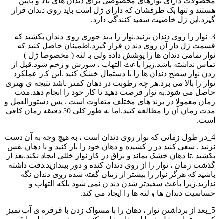
محصولات دارای نوارهای مخصوصی برای دندان های بالا و پایین
هستند و تنها یک طرفشان که دارای ژل است باید روی دندان قرار
گیرد.این ژل خاصیت سفید کنندگی دارد.
3_نوار را روی دندان بزنید.نوار را باید جوری روی دندان بکشید که
قسمت ژل دار آن روی دندان قرار گیرد.اطمینان حاصل کنید که
نوار تمامی دندان ها را پوشش داده ولی با لثه ( مخصوصا ژل )
تماس نداشته باشد.زیرا باعث التهاب ، سوزش و زخم شود.قبل از
زدن نوار سطح دندان ها را با دستمال خشک کنید .این کار عملکرد
نوار را بالا می برد.هر چه رطوبت در دهان کمتر باشد نتیجه ی بهتری
حاصل می شود.به نوار فرصت دهید تا کار خود را انجام دهد.مدت
زمان معمولا در برند های مختلف متفاوت است . پس دستورالعمل و
مدت زمان آن را مطالعه کنید.اما به طور کلی 30 دقیقه زمان کافی
است.
4_در طول زمانی که نوار روی دندان است ، به هیچ وجه به آن دست
نزنید . سعی کنید دراز کشیده و دهان خود را باز کنید و با دهان نفس
بکشید .تا دهان خشک بماند و بزاق در کار نوار خللی ایجاد نکند.بعد از
گذشت زمان ، نوار را از روی دندان کنده و دور بیندازید.دقت داشته
باشید که هرگز نوار را بیشتر از زمان گفته شده روی دندان نگه
ندارید.زیرا باعث سفیدتر شدن دندان نمی شود بلکه التهاب و
حساسیت دندان ها و لثه ها را ایجاد می کند.
5_بعد از برداشتن نوار ، دهان را با مسواک زدن با قرقره ی آب تمیز