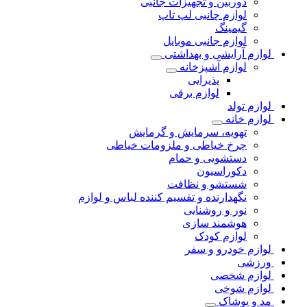
دوربین و تجهیزات جانبی
لوازم چانبی لپ تاپ
گیمینگ
لوازم جانبی موبایل
لوازم آرایشی و بهداشتی
لوازم آشپزخانه
پذیرایی
لوازم برقی
لوازم تولد
لوازم خانه
تهویه، سرمایش و گرمایش
چرخ خیاطی و ملزومات خیاطی
دستشویی و حمام
دکوراسیون
شستشو و نظافت
نگهدارنده و تقسیم کننده لباس و لوازم
نور و روشنایی
هوشمند سازی
لوازم کودک
لوازم خودرو و سفر
ورزشی
لوازم شخصی
لوازم شوخی
مد و پوشاک