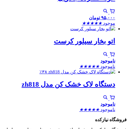
۹۵,۰۰۰
تومان
موجود
★
★
★
★
★
اتو بخار سیلور کرست
ناموجود
ناموجود
★
★
★
★
★
٪۳۸
دستگاه لاک خشک کن مدل zh818
ناموجود
ناموجود
★
★
★
★
★
فروشگاه نیازکده