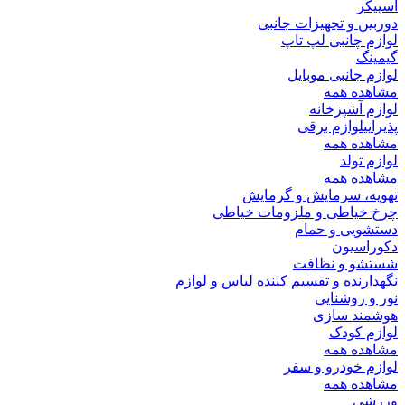
اسپیکر
دوربین و تجهیزات جانبی
لوازم چانبی لپ تاپ
گیمینگ
لوازم جانبی موبایل
مشاهده همه
لوازم آشپزخانه
پذیرایی
لوازم برقی
مشاهده همه
لوازم تولد
مشاهده همه
تهویه، سرمایش و گرمایش
چرخ خیاطی و ملزومات خیاطی
دستشویی و حمام
دکوراسیون
شستشو و نظافت
نگهدارنده و تقسیم کننده لباس و لوازم
نور و روشنایی
هوشمند سازی
لوازم کودک
مشاهده همه
لوازم خودرو و سفر
مشاهده همه
ورزشی