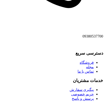
09380537700
دسترسی سریع
فروشگاه
مجله
تماس با ما
خدمات مشتریان
پیگیری سفارش
حریم خصوصی
پرسش و پاسخ