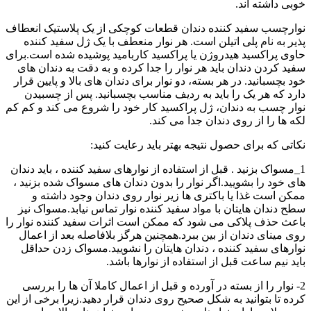
خوبی داشته اند.
نوارچسب سفید کننده دندان قطعات کوچکی از یک پلاستیک انعطاف
پذیر به نام پلی اتیلن است. هر نوار منعطف با یک ژل سفید کننده
حاوی پراکسید هیدروژن یا پراکسید کاربامید پوشیده شده است.برای
سفید کردن دندان باید هر نوار را جدا کرده و به دقت به دندان های
خود بچسبانید. در هر بسته، دو نوار برای دندان های بالا و پایین قرار
دارد که هر یک را باید به ردیف مناسب بچسبانید. پس از چسبیدن
نوار چسب به دندان، ژل پراکسید کار خود را شروع می کند و کم کم
لکه ها را از روی دندان جدا می کند.
نکاتی که برای حصول نتیجه بهتر باید رعایت کنید:
1_مسواک بزنید . قبل از استفاده از نوارهای سفید کننده ، باید دندان
های خود را بشویید.اگر نوار را بدون دندان های مسواک شده بزنید ،
ممکن است غذا یا باکتری ها زیر نوار روی دندان وجود داشته و
سطح دندان هایتان با مواد سفید کننده نوار تماس نیابد.مسواک نیز
باعث حذف پلاکی می شود که ممکن است اثرات سفید کننده نوار را
روی مینای دندان از بین ببرد.همچنین هرگز بلافاصله بعد از اعمال
نوارهای سفید کننده ، دندان هایتان را نشویید.مسواک زدن حداقل
باید نیم ساعت قبل از استفاده از نوارها باشد.
2- نوار را از بسته در آورده و قبل از اعمال کاملا آن ها را بررسی
کرده تا بتوانید به شکل صحیح روی دندان قرار دهید.زیرا برخی از این