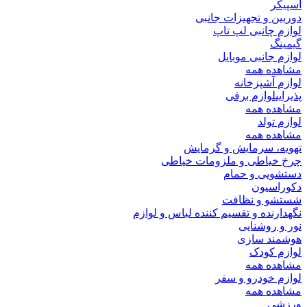
اسپیکر
دوربین و تجهیزات جانبی
لوازم چانبی لپ تاپ
گیمینگ
لوازم جانبی موبایل
مشاهده همه
لوازم آشپزخانه
پذیرایی
لوازم برقی
مشاهده همه
لوازم تولد
مشاهده همه
تهویه، سرمایش و گرمایش
چرخ خیاطی و ملزومات خیاطی
دستشویی و حمام
دکوراسیون
شستشو و نظافت
نگهدارنده و تقسیم کننده لباس و لوازم
نور و روشنایی
هوشمند سازی
لوازم کودک
مشاهده همه
لوازم خودرو و سفر
مشاهده همه
ورزشی