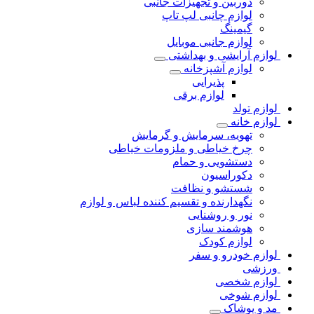
دوربین و تجهیزات جانبی
لوازم چانبی لپ تاپ
گیمینگ
لوازم جانبی موبایل
لوازم آرایشی و بهداشتی
لوازم آشپزخانه
پذیرایی
لوازم برقی
لوازم تولد
لوازم خانه
تهویه، سرمایش و گرمایش
چرخ خیاطی و ملزومات خیاطی
دستشویی و حمام
دکوراسیون
شستشو و نظافت
نگهدارنده و تقسیم کننده لباس و لوازم
نور و روشنایی
هوشمند سازی
لوازم کودک
لوازم خودرو و سفر
ورزشی
لوازم شخصی
لوازم شوخی
مد و پوشاک