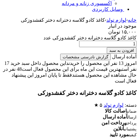
اکسسوری زنانه و مردانه
وسایل کاربردی
خانه
›
لوازم تولد
›
کاغذ کادو گلاسه دخترانه دختر کفشدوزکی
موجود در انبار
۱۵,۰۰۰
تومان
کاغذ کادو گلاسه دخترانه دختر کفشدوزکی عدد
افزودن به سبد
آماده ارسال
گزارش نادرستی مشخصات
امروز 13 نفر این محصول را خریدند
این محصول داخل سبد خرید 17
نفر است
بهترین قیمت این ماه برای این محصول فعال است
48 نفر در
حال مشاهده این محصول هستند
فقط تا پایان امروز این پیشنهاد
فعال است
کاغذ کادو گلاسه دخترانه دختر کفشدوزکی
دسته:
لوازم تولد
۵ ★
اصالت کالا
ضمانت
آماده ارسال
ارسال
پرداخت امن
پرداخت
آنلاین
پشتیبانی
مورد تایید
کیفیت