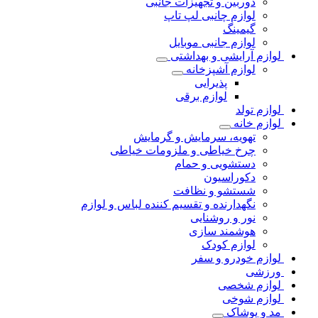
دوربین و تجهیزات جانبی
لوازم چانبی لپ تاپ
گیمینگ
لوازم جانبی موبایل
لوازم آرایشی و بهداشتی
لوازم آشپزخانه
پذیرایی
لوازم برقی
لوازم تولد
لوازم خانه
تهویه، سرمایش و گرمایش
چرخ خیاطی و ملزومات خیاطی
دستشویی و حمام
دکوراسیون
شستشو و نظافت
نگهدارنده و تقسیم کننده لباس و لوازم
نور و روشنایی
هوشمند سازی
لوازم کودک
لوازم خودرو و سفر
ورزشی
لوازم شخصی
لوازم شوخی
مد و پوشاک