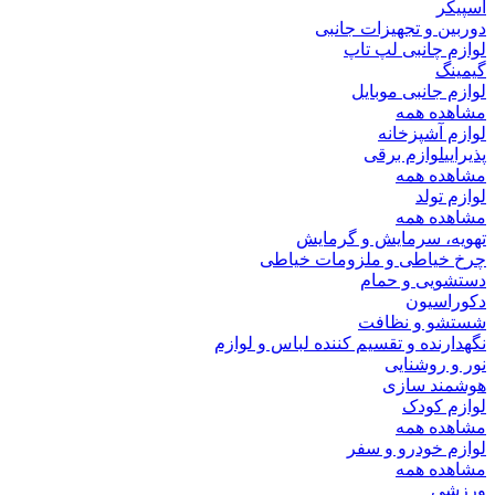
اسپیکر
دوربین و تجهیزات جانبی
لوازم چانبی لپ تاپ
گیمینگ
لوازم جانبی موبایل
مشاهده همه
لوازم آشپزخانه
پذیرایی
لوازم برقی
مشاهده همه
لوازم تولد
مشاهده همه
تهویه، سرمایش و گرمایش
چرخ خیاطی و ملزومات خیاطی
دستشویی و حمام
دکوراسیون
شستشو و نظافت
نگهدارنده و تقسیم کننده لباس و لوازم
نور و روشنایی
هوشمند سازی
لوازم کودک
مشاهده همه
لوازم خودرو و سفر
مشاهده همه
ورزشی