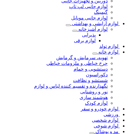
دوربین و تجهیزات جانبی
لوازم چانبی لپ تاپ
گیمینگ
لوازم جانبی موبایل
لوازم آرایشی و بهداشتی
لوازم آشپزخانه
پذیرایی
لوازم برقی
لوازم تولد
لوازم خانه
تهویه، سرمایش و گرمایش
چرخ خیاطی و ملزومات خیاطی
دستشویی و حمام
دکوراسیون
شستشو و نظافت
نگهدارنده و تقسیم کننده لباس و لوازم
نور و روشنایی
هوشمند سازی
لوازم کودک
لوازم خودرو و سفر
ورزشی
لوازم شخصی
لوازم شوخی
مد و پوشاک