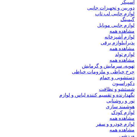
اسپیکر
دوربین و تجهیزات جانبی
لوازم چانبی لپ تاپ
گیمینگ
لوازم جانبی موبایل
مشاهده همه
لوازم آشپزخانه
پذیرایی
لوازم برقی
مشاهده همه
لوازم تولد
مشاهده همه
تهویه، سرمایش و گرمایش
چرخ خیاطی و ملزومات خیاطی
دستشویی و حمام
دکوراسیون
شستشو و نظافت
نگهدارنده و تقسیم کننده لباس و لوازم
نور و روشنایی
هوشمند سازی
لوازم کودک
مشاهده همه
لوازم خودرو و سفر
مشاهده همه
ورزشی