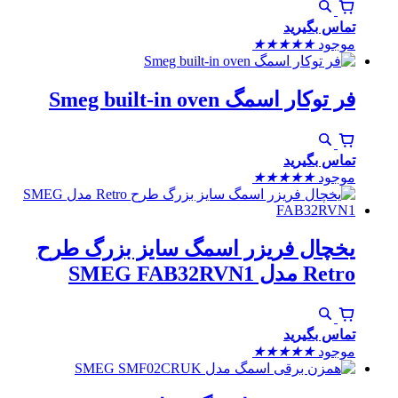
تماس بگیرید
موجود
★
★
★
★
★
فر توکار اسمگ Smeg built-in oven
تماس بگیرید
موجود
★
★
★
★
★
یخچال فریزر اسمگ سایز بزرگ طرح
Retro مدل SMEG FAB32RVN1
تماس بگیرید
موجود
★
★
★
★
★