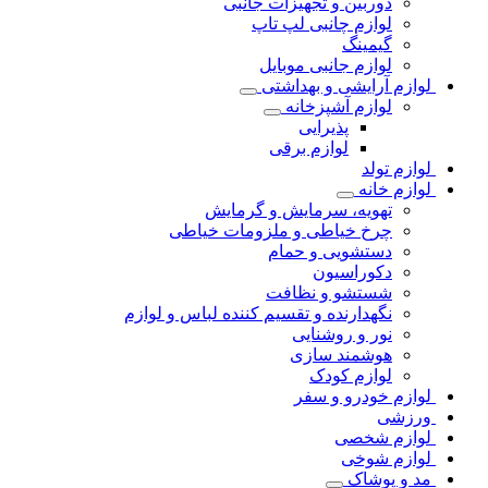
دوربین و تجهیزات جانبی
لوازم چانبی لپ تاپ
گیمینگ
لوازم جانبی موبایل
لوازم آرایشی و بهداشتی
لوازم آشپزخانه
پذیرایی
لوازم برقی
لوازم تولد
لوازم خانه
تهویه، سرمایش و گرمایش
چرخ خیاطی و ملزومات خیاطی
دستشویی و حمام
دکوراسیون
شستشو و نظافت
نگهدارنده و تقسیم کننده لباس و لوازم
نور و روشنایی
هوشمند سازی
لوازم کودک
لوازم خودرو و سفر
ورزشی
لوازم شخصی
لوازم شوخی
مد و پوشاک