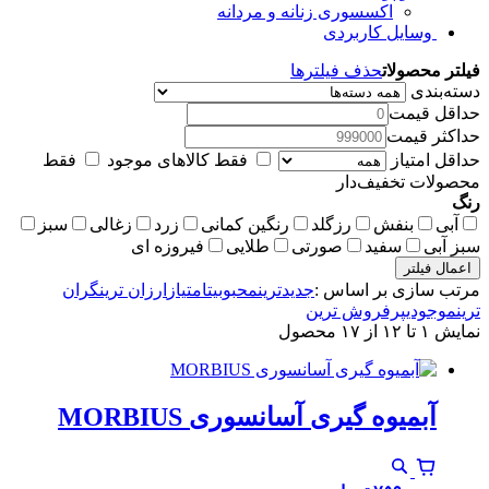
اکسسوری زنانه و مردانه
وسایل کاربردی
فیلتر محصولات
حذف فیلترها
دسته‌بندی
حداقل قیمت
حداکثر قیمت
حداقل امتیاز
فقط کالاهای موجود
فقط
محصولات تخفیف‌دار
رنگ
آبی
بنفش
رزگلد
رنگین کمانی
زرد
زغالی
سبز
سبز آبی
سفید
صورتی
طلایی
فیروزه ای
اعمال فیلتر
مرتب سازی بر اساس :
جدیدترین
محبوبیت
امتیاز
ارزان ترین
گران
ترین
موجودی
پرفروش ترین
نمایش ۱ تا ۱۲ از ۱۷ محصول
آبمیوه گیری آسانسوری MORBIUS