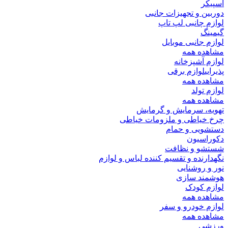
اسپیکر
دوربین و تجهیزات جانبی
لوازم چانبی لپ تاپ
گیمینگ
لوازم جانبی موبایل
مشاهده همه
لوازم آشپزخانه
پذیرایی
لوازم برقی
مشاهده همه
لوازم تولد
مشاهده همه
تهویه، سرمایش و گرمایش
چرخ خیاطی و ملزومات خیاطی
دستشویی و حمام
دکوراسیون
شستشو و نظافت
نگهدارنده و تقسیم کننده لباس و لوازم
نور و روشنایی
هوشمند سازی
لوازم کودک
مشاهده همه
لوازم خودرو و سفر
مشاهده همه
ورزشی