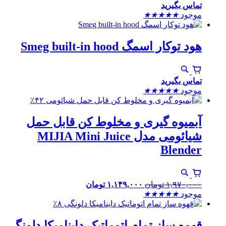
تماس بگیرید
موجود
★
★
★
★
★
هود توکار اسمگ Smeg built-in hood
تماس بگیرید
موجود
★
★
★
★
★
٪۴۲
آبمیوه گیری و مخلوط کن قابل حمل
شیائومی مدل MIJIA Mini Juice
Blender
۱,۹۷۰,۰۰۰
تومان
۱,۱۴۹,۰۰۰
تومان
موجود
★
★
★
★
★
٪۸
قهوه ساز تمام اتوماتیک داینامیکا دلونگی