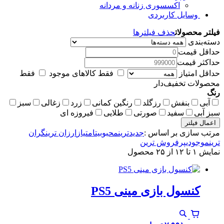
اکسسوری زنانه و مردانه
وسایل کاربردی
فیلتر محصولات
حذف فیلترها
دسته‌بندی
حداقل قیمت
حداکثر قیمت
حداقل امتیاز
فقط کالاهای موجود
فقط
محصولات تخفیف‌دار
رنگ
آبی
بنفش
رزگلد
رنگین کمانی
زرد
زغالی
سبز
سبز آبی
سفید
صورتی
طلایی
فیروزه ای
اعمال فیلتر
مرتب سازی بر اساس :
جدیدترین
محبوبیت
امتیاز
ارزان ترین
گران
ترین
موجودی
پرفروش ترین
نمایش ۱ تا ۱۲ از ۲۵ محصول
کنسول بازی مینی PS5