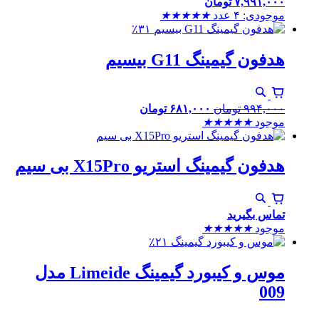
۷,۹۹۱,۰۰۰
تومان
موجودی: ۴ عدد
★
★
★
★
★
٪۳۱
هدفون گیمینگ G11 بیسیم
۹۹۴,۰۰۰
تومان
۶۸۱,۰۰۰
تومان
موجود
★
★
★
★
★
هدفون گیمینگ استریو X15Pro بی سیم
تماس بگیرید
موجود
★
★
★
★
★
٪۲۱
موس و کیبورد گیمینگ Limeide مدل
009