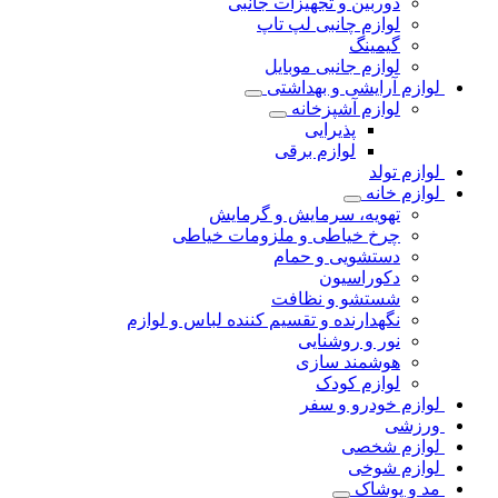
دوربین و تجهیزات جانبی
لوازم چانبی لپ تاپ
گیمینگ
لوازم جانبی موبایل
لوازم آرایشی و بهداشتی
لوازم آشپزخانه
پذیرایی
لوازم برقی
لوازم تولد
لوازم خانه
تهویه، سرمایش و گرمایش
چرخ خیاطی و ملزومات خیاطی
دستشویی و حمام
دکوراسیون
شستشو و نظافت
نگهدارنده و تقسیم کننده لباس و لوازم
نور و روشنایی
هوشمند سازی
لوازم کودک
لوازم خودرو و سفر
ورزشی
لوازم شخصی
لوازم شوخی
مد و پوشاک