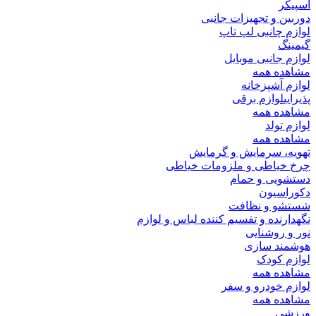
اسپیکر
دوربین و تجهیزات جانبی
لوازم چانبی لپ تاپ
گیمینگ
لوازم جانبی موبایل
مشاهده همه
لوازم آشپزخانه
پذیرایی
لوازم برقی
مشاهده همه
لوازم تولد
مشاهده همه
تهویه، سرمایش و گرمایش
چرخ خیاطی و ملزومات خیاطی
دستشویی و حمام
دکوراسیون
شستشو و نظافت
نگهدارنده و تقسیم کننده لباس و لوازم
نور و روشنایی
هوشمند سازی
لوازم کودک
مشاهده همه
لوازم خودرو و سفر
مشاهده همه
ورزشی