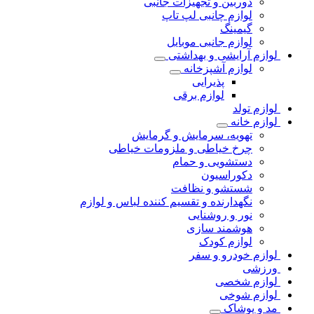
دوربین و تجهیزات جانبی
لوازم چانبی لپ تاپ
گیمینگ
لوازم جانبی موبایل
لوازم آرایشی و بهداشتی
لوازم آشپزخانه
پذیرایی
لوازم برقی
لوازم تولد
لوازم خانه
تهویه، سرمایش و گرمایش
چرخ خیاطی و ملزومات خیاطی
دستشویی و حمام
دکوراسیون
شستشو و نظافت
نگهدارنده و تقسیم کننده لباس و لوازم
نور و روشنایی
هوشمند سازی
لوازم کودک
لوازم خودرو و سفر
ورزشی
لوازم شخصی
لوازم شوخی
مد و پوشاک