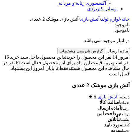
اکسسوری زنانه و مردانه
وسایل کاربردی
خانه
›
لوازم تولد
›
آتیش بازی
›
آتش بازی موشک 2 عددی
ناموجود
ناموجود
در انبار موجود نمی باشد
آماده ارسال
گزارش نادرستی مشخصات
امروز 14 نفر این محصول را خریدند
این محصول داخل سبد خرید 16
نفر است
بهترین قیمت این ماه برای این محصول فعال است
67 نفر در
حال مشاهده این محصول هستند
فقط تا پایان امروز این پیشنهاد
فعال است
آتش بازی موشک 2 عددی
دسته:
آتیش بازی
۵ ★
اصالت کالا
ضمانت
آماده ارسال
ارسال
پرداخت امن
پرداخت
آنلاین
پشتیبانی
مورد تایید
کیفیت
سریع
تحویل