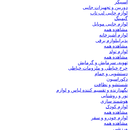
اسپیکر
دوربین و تجهیزات جانبی
لوازم چانبی لپ تاپ
گیمینگ
لوازم جانبی موبایل
مشاهده همه
لوازم آشپزخانه
پذیرایی
لوازم برقی
مشاهده همه
لوازم تولد
مشاهده همه
تهویه، سرمایش و گرمایش
چرخ خیاطی و ملزومات خیاطی
دستشویی و حمام
دکوراسیون
شستشو و نظافت
نگهدارنده و تقسیم کننده لباس و لوازم
نور و روشنایی
هوشمند سازی
لوازم کودک
مشاهده همه
لوازم خودرو و سفر
مشاهده همه
ورزشی