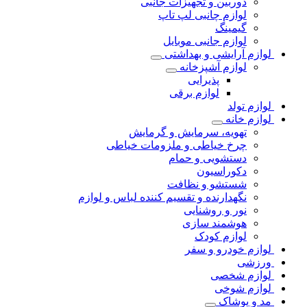
دوربین و تجهیزات جانبی
لوازم چانبی لپ تاپ
گیمینگ
لوازم جانبی موبایل
لوازم آرایشی و بهداشتی
لوازم آشپزخانه
پذیرایی
لوازم برقی
لوازم تولد
لوازم خانه
تهویه، سرمایش و گرمایش
چرخ خیاطی و ملزومات خیاطی
دستشویی و حمام
دکوراسیون
شستشو و نظافت
نگهدارنده و تقسیم کننده لباس و لوازم
نور و روشنایی
هوشمند سازی
لوازم کودک
لوازم خودرو و سفر
ورزشی
لوازم شخصی
لوازم شوخی
مد و پوشاک