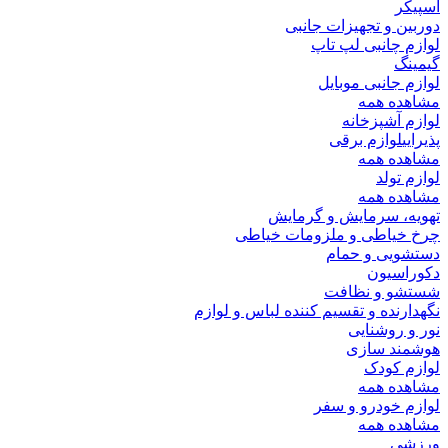
اسپیکر
دوربین و تجهیزات جانبی
لوازم چانبی لپ تاپ
گیمینگ
لوازم جانبی موبایل
مشاهده همه
لوازم آشپزخانه
پذیرایی
لوازم برقی
مشاهده همه
لوازم تولد
مشاهده همه
تهویه، سرمایش و گرمایش
چرخ خیاطی و ملزومات خیاطی
دستشویی و حمام
دکوراسیون
شستشو و نظافت
نگهدارنده و تقسیم کننده لباس و لوازم
نور و روشنایی
هوشمند سازی
لوازم کودک
مشاهده همه
لوازم خودرو و سفر
مشاهده همه
ورزشی