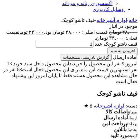
اکسسوری زنانه و مردانه
وسایل کاربردی
خانه
›
لوازم آشپزخانه
›
قیف تاشو کوچک
موجود در انبار
۴۸,۰۰۰
تومان
قیمت اصلی: ۴۸,۰۰۰ تومان بود.
۳۴,۰۰۰
تومان
قیمت
فعلی: ۳۴,۰۰۰ تومان.
قیف تاشو کوچک عدد
افزودن به سبد
آماده ارسال
گزارش نادرستی مشخصات
امروز 9 نفر این محصول را خریدند
این محصول داخل سبد خرید 13
نفر است
بهترین قیمت این ماه برای این محصول فعال است
68 نفر در
حال مشاهده این محصول هستند
فقط تا پایان امروز این پیشنهاد
فعال است
قیف تاشو کوچک
دسته:
لوازم آشپزخانه
۵ ★
اصالت کالا
ضمانت
آماده ارسال
ارسال
پرداخت امن
پرداخت
آنلاین
پشتیبانی
مورد تایید
کیفیت