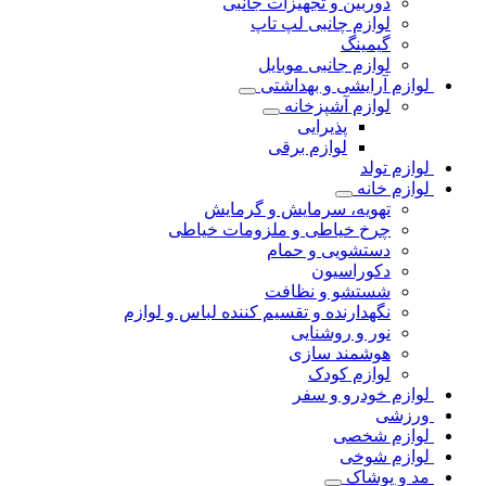
دوربین و تجهیزات جانبی
لوازم چانبی لپ تاپ
گیمینگ
لوازم جانبی موبایل
لوازم آرایشی و بهداشتی
لوازم آشپزخانه
پذیرایی
لوازم برقی
لوازم تولد
لوازم خانه
تهویه، سرمایش و گرمایش
چرخ خیاطی و ملزومات خیاطی
دستشویی و حمام
دکوراسیون
شستشو و نظافت
نگهدارنده و تقسیم کننده لباس و لوازم
نور و روشنایی
هوشمند سازی
لوازم کودک
لوازم خودرو و سفر
ورزشی
لوازم شخصی
لوازم شوخی
مد و پوشاک