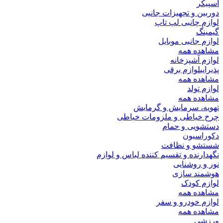
اسپیکر
دوربین و تجهیزات جانبی
لوازم چانبی لپ تاپ
گیمینگ
لوازم جانبی موبایل
مشاهده همه
لوازم آشپزخانه
پذیرایی
لوازم برقی
مشاهده همه
لوازم تولد
مشاهده همه
تهویه، سرمایش و گرمایش
چرخ خیاطی و ملزومات خیاطی
دستشویی و حمام
دکوراسیون
شستشو و نظافت
نگهدارنده و تقسیم کننده لباس و لوازم
نور و روشنایی
هوشمند سازی
لوازم کودک
مشاهده همه
لوازم خودرو و سفر
مشاهده همه
ورزشی