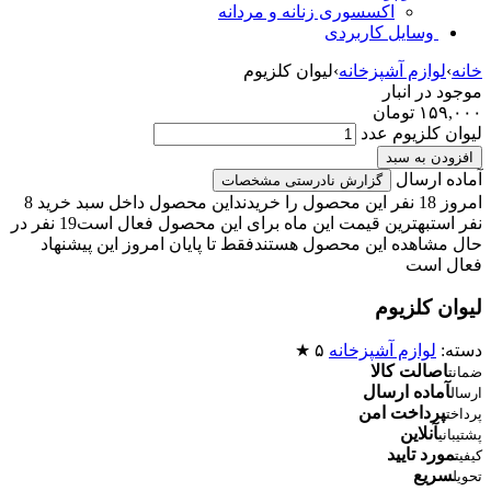
اکسسوری زنانه و مردانه
وسایل کاربردی
خانه
›
لوازم آشپزخانه
›
لیوان کلزیوم
موجود در انبار
۱۵۹,۰۰۰
تومان
لیوان کلزیوم عدد
افزودن به سبد
آماده ارسال
گزارش نادرستی مشخصات
امروز 18 نفر این محصول را خریدند
این محصول داخل سبد خرید 8
نفر است
بهترین قیمت این ماه برای این محصول فعال است
19 نفر در
حال مشاهده این محصول هستند
فقط تا پایان امروز این پیشنهاد
فعال است
لیوان کلزیوم
دسته:
لوازم آشپزخانه
۵ ★
اصالت کالا
ضمانت
آماده ارسال
ارسال
پرداخت امن
پرداخت
آنلاین
پشتیبانی
مورد تایید
کیفیت
سریع
تحویل