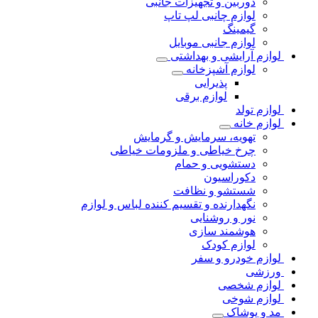
دوربین و تجهیزات جانبی
لوازم چانبی لپ تاپ
گیمینگ
لوازم جانبی موبایل
لوازم آرایشی و بهداشتی
لوازم آشپزخانه
پذیرایی
لوازم برقی
لوازم تولد
لوازم خانه
تهویه، سرمایش و گرمایش
چرخ خیاطی و ملزومات خیاطی
دستشویی و حمام
دکوراسیون
شستشو و نظافت
نگهدارنده و تقسیم کننده لباس و لوازم
نور و روشنایی
هوشمند سازی
لوازم کودک
لوازم خودرو و سفر
ورزشی
لوازم شخصی
لوازم شوخی
مد و پوشاک