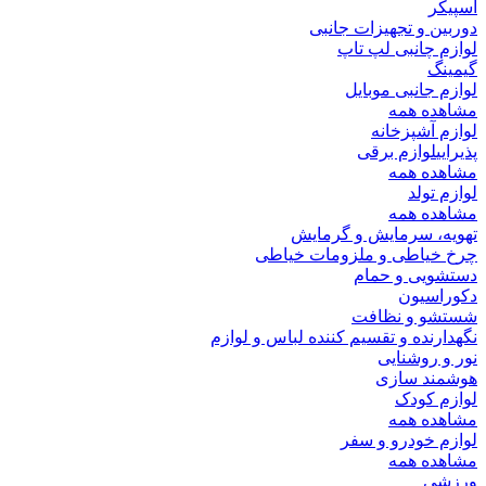
اسپیکر
دوربین و تجهیزات جانبی
لوازم چانبی لپ تاپ
گیمینگ
لوازم جانبی موبایل
مشاهده همه
لوازم آشپزخانه
پذیرایی
لوازم برقی
مشاهده همه
لوازم تولد
مشاهده همه
تهویه، سرمایش و گرمایش
چرخ خیاطی و ملزومات خیاطی
دستشویی و حمام
دکوراسیون
شستشو و نظافت
نگهدارنده و تقسیم کننده لباس و لوازم
نور و روشنایی
هوشمند سازی
لوازم کودک
مشاهده همه
لوازم خودرو و سفر
مشاهده همه
ورزشی