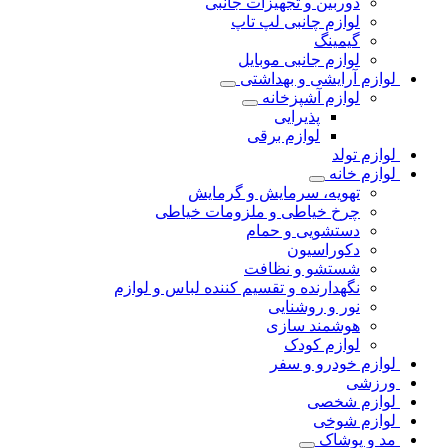
دوربین و تجهیزات جانبی
لوازم چانبی لپ تاپ
گیمینگ
لوازم جانبی موبایل
لوازم آرایشی و بهداشتی
لوازم آشپزخانه
پذیرایی
لوازم برقی
لوازم تولد
لوازم خانه
تهویه، سرمایش و گرمایش
چرخ خیاطی و ملزومات خیاطی
دستشویی و حمام
دکوراسیون
شستشو و نظافت
نگهدارنده و تقسیم کننده لباس و لوازم
نور و روشنایی
هوشمند سازی
لوازم کودک
لوازم خودرو و سفر
ورزشی
لوازم شخصی
لوازم شوخی
مد و پوشاک