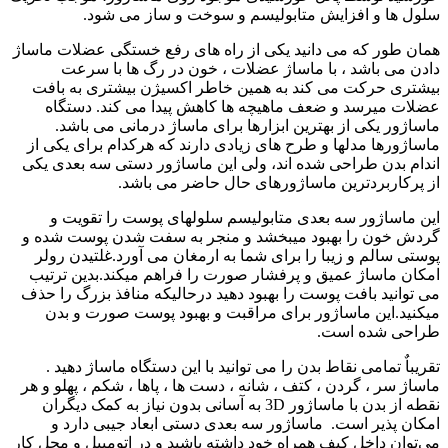
سلول ها و افزایش متابولیسم و سوخت و ساز می شود.
همان طور که می دانید یکی از راه های رفع خستگی عضلات ماساژ
دادن می باشد ، با ماساژ عضلات ، خون در رگ ها با سرعت
بیشتری حرکت می کند به همین خاطر اکسیژن بیشتری به بافت
عضلات میرسد و ضعف ماهیچه ها کاهش پیدا می کند. دستگاه
ماساژور یکی از بهترین ابزارها برای ماساژ درمانی می باشد.
ماساژورها مدلها و طرح های زیادی دارند که هرکدام برای یکی از
اندام بدن طراحی شده اند، ولی این ماساژور دستی سه بعدی یکی
از پرکاربردترین ماساژورهای حال حاضر می باشد.
این ماساژور سه بعدی متابولیسم سلولهای پوست را تقویت و
گردش خون را بهبود میبخشد و منجر به سفت شدن پوست شده و
پوستی سالم و زیبا را برای شما به ارمغان می آورد.غلتیدن رولر
امکان ماساژ عمیق و پرفشار صورت را فراهم میکند.بدین ترتیب
می توانید بافت پوست را بهبود دهید درحالیکه منافذ بزرگ را حذف
میکنید.این ماساژور برای مراقبت و بهبود پوست صورت و بدن
طراحی شده است.
تقریباٌ تمامی نقاط بدن را می توانید با این دستگاه ماساژ دهید .
ماساژ سر ، گردن ، کتف ، شانه ، دست ها ، پاها ، شکم ، پهلو و هر
نقطه از بدن با ماساژور 3D به آسانی بدون نیاز به کمک دیگران
امکان پذیر است. ماساژور سه بعدی دستی ابعاد جیبی دارد و
می‌توان داخل کیف همراه خود داشته باشید و در اتومبیل و محل کار