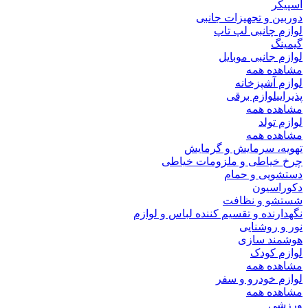
اسپیکر
دوربین و تجهیزات جانبی
لوازم چانبی لپ تاپ
گیمینگ
لوازم جانبی موبایل
مشاهده همه
لوازم آشپزخانه
پذیرایی
لوازم برقی
مشاهده همه
لوازم تولد
مشاهده همه
تهویه، سرمایش و گرمایش
چرخ خیاطی و ملزومات خیاطی
دستشویی و حمام
دکوراسیون
شستشو و نظافت
نگهدارنده و تقسیم کننده لباس و لوازم
نور و روشنایی
هوشمند سازی
لوازم کودک
مشاهده همه
لوازم خودرو و سفر
مشاهده همه
ورزشی