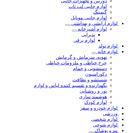
دوربین و تجهیزات جانبی
لوازم چانبی لپ تاپ
گیمینگ
لوازم جانبی موبایل
لوازم آرایشی و بهداشتی
لوازم آشپزخانه
پذیرایی
لوازم برقی
لوازم تولد
لوازم خانه
تهویه، سرمایش و گرمایش
چرخ خیاطی و ملزومات خیاطی
دستشویی و حمام
دکوراسیون
شستشو و نظافت
نگهدارنده و تقسیم کننده لباس و لوازم
نور و روشنایی
هوشمند سازی
لوازم کودک
لوازم خودرو و سفر
ورزشی
لوازم شخصی
لوازم شوخی
مد و پوشاک