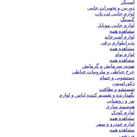
اسپیکر
دوربین و تجهیزات جانبی
لوازم چانبی لپ تاپ
گیمینگ
لوازم جانبی موبایل
مشاهده همه
لوازم آشپزخانه
پذیرایی
لوازم برقی
مشاهده همه
لوازم تولد
مشاهده همه
تهویه، سرمایش و گرمایش
چرخ خیاطی و ملزومات خیاطی
دستشویی و حمام
دکوراسیون
شستشو و نظافت
نگهدارنده و تقسیم کننده لباس و لوازم
نور و روشنایی
هوشمند سازی
لوازم کودک
مشاهده همه
لوازم خودرو و سفر
مشاهده همه
ورزشی