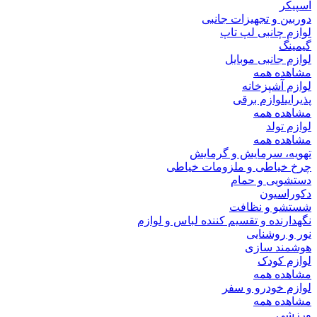
اسپیکر
دوربین و تجهیزات جانبی
لوازم چانبی لپ تاپ
گیمینگ
لوازم جانبی موبایل
مشاهده همه
لوازم آشپزخانه
پذیرایی
لوازم برقی
مشاهده همه
لوازم تولد
مشاهده همه
تهویه، سرمایش و گرمایش
چرخ خیاطی و ملزومات خیاطی
دستشویی و حمام
دکوراسیون
شستشو و نظافت
نگهدارنده و تقسیم کننده لباس و لوازم
نور و روشنایی
هوشمند سازی
لوازم کودک
مشاهده همه
لوازم خودرو و سفر
مشاهده همه
ورزشی