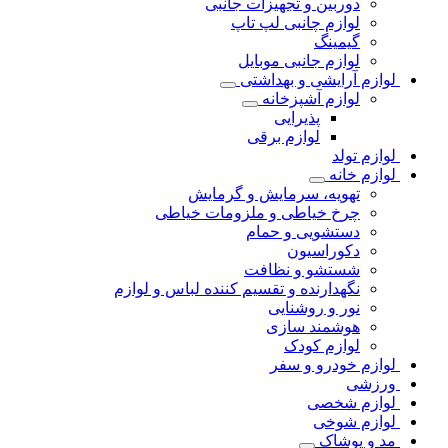
دوربین و تجهیزات جانبی
لوازم چانبی لپ تاپ
گیمینگ
لوازم جانبی موبایل
لوازم آرایشی و بهداشتی
لوازم آشپزخانه
پذیرایی
لوازم برقی
لوازم تولد
لوازم خانه
تهویه، سرمایش و گرمایش
چرخ خیاطی و ملزومات خیاطی
دستشویی و حمام
دکوراسیون
شستشو و نظافت
نگهدارنده و تقسیم کننده لباس و لوازم
نور و روشنایی
هوشمند سازی
لوازم کودک
لوازم خودرو و سفر
ورزشی
لوازم شخصی
لوازم شوخی
مد و پوشاک