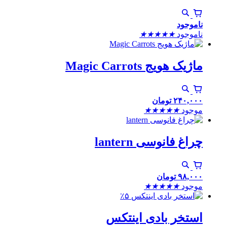
ناموجود
ناموجود
★
★
★
★
★
ماژیک هویج Magic Carrots
۲۴۰,۰۰۰
تومان
موجود
★
★
★
★
★
چراغ فانوسی lantern
۹۸,۰۰۰
تومان
موجود
★
★
★
★
★
٪۵
استخر بادی اینتکس